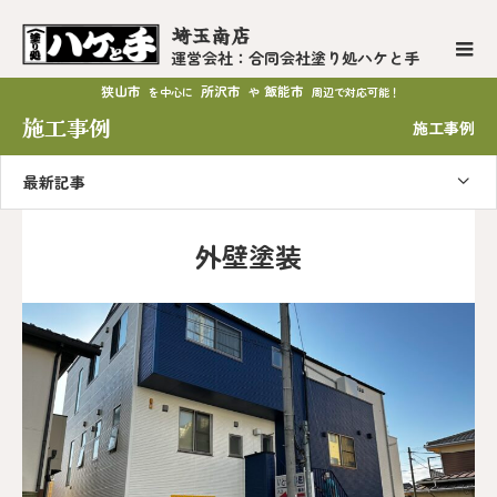
埼玉南店
運営会社：合同会社塗り処ハケと手
狭山市
所沢市
飯能市
を中心に
や
周辺で対応可能！
施工事例
施工事例
最新記事
外壁塗装