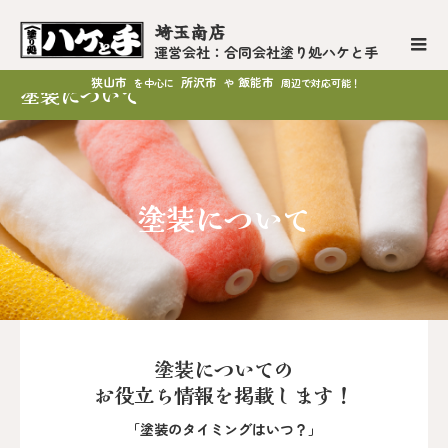
埼玉南店
運営会社：合同会社塗り処ハケと手
狭山市
所沢市
飯能市
を中心に
や
周辺で対応可能！
塗装について
塗装について
塗装についての
お役立ち情報を掲載します！
「塗装のタイミングはいつ？」