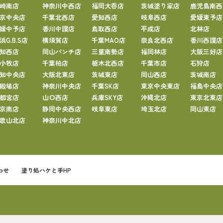
崎南店
神奈川中西店
福岡大呑店
茨城塗り家店
鹿児島南西
京中央店
千葉北西店
愛知西店
岐阜西店
愛媛東予店
媛中予店
香川中讃店
鳥取西店
平成店
北林店
浜G.B.S店
横須賀店
千葉MAO店
奈良北西店
香川西讃店
知西店
岡山パンチ店
三重南勢店
福岡林店
大阪三好店
小牧店
千葉柏店
栃木北西店
千葉市店
石狩店
知中央店
大阪北東店
茨城東店
岡山西店
茨城南店
殿場店
神奈川中央店
千葉SK店
東京中央東店
福島中央店
都宮店
山口西店
兵庫SKY店
沖縄北店
東京北東店
京南店
静岡中央西店
岐阜東店
埼玉北店
岡山東店
歌山北店
神奈川中北店
わせ
塗り処ハケと手HP