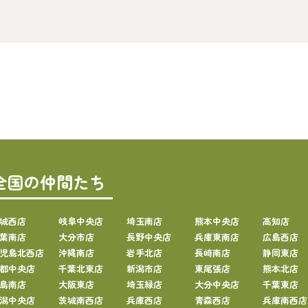
全国の仲間たち
城西店
岐阜中央店
埼玉南店
熊本中央店
高知店
葉南店
大分市店
長野中央店
兵庫東南店
広島西店
児島北西店
沖縄南店
岩手北店
長崎南店
静岡東店
都中央店
千葉北東店
新潟市店
東尾張店
熊本北店
島南店
大阪東店
埼玉緑店
大分中央店
千葉東店
潟中央店
茨城南西店
兵庫西店
青森西店
兵庫南西店