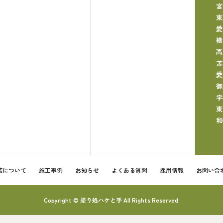
宮
東
愛
横
高
苫
愛
御
宇
東
和
装について
施工事例
お知らせ
よくある質問
採用情報
お問い合
Copyright © 塗り処ハケと手 All Rights Reserved.