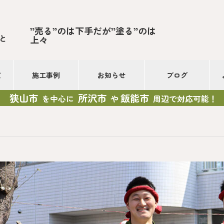
”売る”のは下手だが”塗る”のは
と
上々
て
施工事例
お知らせ
ブログ
狭山市
所沢市
飯能市
を中心に
や
周辺で対応可能！