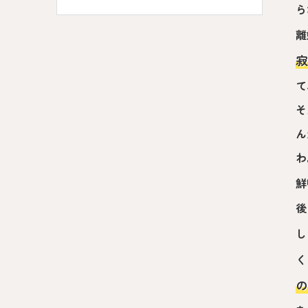
ら
離
寂
て
そ
ん
わ
鮮
後
し
く
の