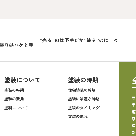
”売る”のは下手だが”塗る”のは上々
塗り処ハケと手
塗装について
塗装の時期
塗装の時期
住宅塗装の相場
茨
塗装の費用
塗装に最適な時期
千
塗料について
塗装のタイミング
鹿
塗装の流れ
京
広
新