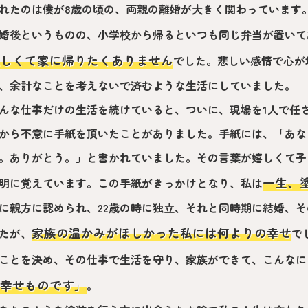
れたのは僕が8歳の頃の、両親の離婚が大きく関わっています
婚後というものの、小学校から帰るといつも同じ弁当が置いて
しくて家に帰りたくありません
でした。悲しい感情で心が
、余計なことを考えないで済むような生活にしていました。
んな仕事だけの生活を続けていると、ついに、現場を1人で任
から不意に手紙を頂いたことがありました。手紙には、「あな
。ありがとう。」と書かれていました。その言葉が嬉しくて子
一生、
明に覚えています。この手紙がきっかけとなり、私は
に親方に認められ、22歳の時に独立、それと同時期に結婚、
家族の温かみがほしかった私には何よりの幸せ
たが、
で
ことを決め、その仕事で生活を守り、家族ができて、こんなに
幸せものです」
。