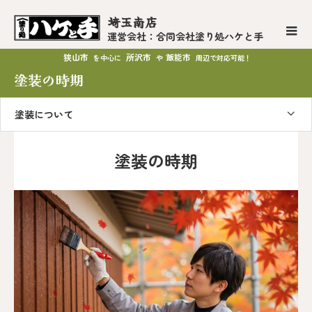
埼玉南店
運営会社：合同会社塗り処ハケと手
狭山市
所沢市
飯能市
を中心に
や
周辺で対応可能！
塗装の時期
塗装について
塗装の時期