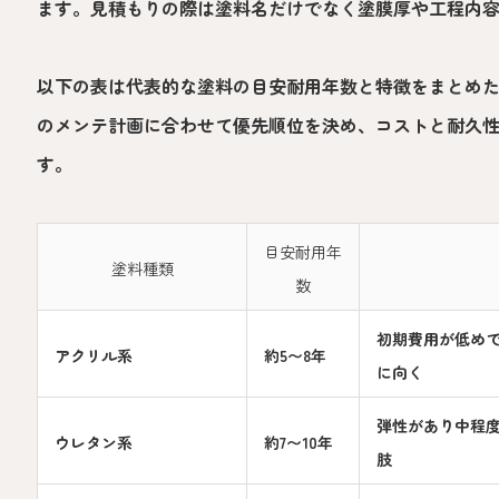
ます。見積もりの際は塗料名だけでなく塗膜厚や工程内
以下の表は代表的な塗料の目安耐用年数と特徴をまとめ
のメンテ計画に合わせて優先順位を決め、コストと耐久
す。
目安耐用年
塗料種類
数
初期費用が低め
アクリル系
約5〜8年
に向く
弾性があり中程
ウレタン系
約7〜10年
肢