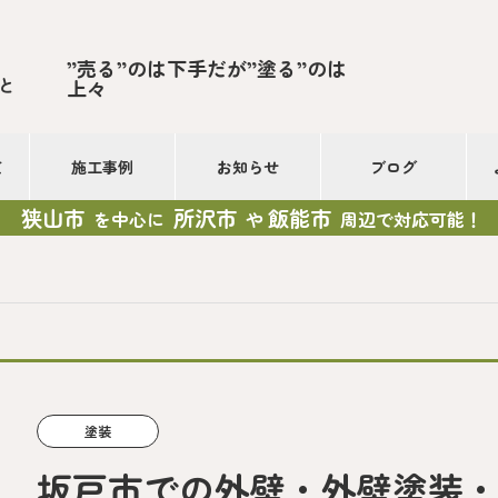
”売る”のは下手だが”塗る”のは
と
上々
て
施工事例
お知らせ
ブログ
狭山市
所沢市
飯能市
を中心に
や
周辺で対応可能！
塗装
坂戸市での外壁・外壁塗装