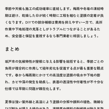
季節や天候も施工の成功確率に直結します。梅雨や冬場の凍結時
期は避け、乾燥した日が続く時期に工程を組むと塗膜の定着が良
くなります。DIYでの部分補修は費用を抑えやすい一方で、高所
作業や下地処理の見落としがトラブルにつながることがあるた
め、安全面と保証を重視するなら専門業者に相談しましょう。
まとめ
坂戸市の気候特性が屋根に与える影響を総括すると、季節ごとの
負荷が複合的に作用して経年劣化を促進する点が最も重要な観点
です。春から梅雨期にかけての高湿度は塗膜の吸水や下地の膨
れ、カビや藻の発生を助長し、表面の透湿性や付着性が不十分な
仕様では早期に問題が顕在化します。
夏季は強い紫外線と高温により塗膜の分解や顔料の褪色、微細な
ひび割れが増える傾向があり、塗膜厚や顔料の耐候性が耐久年数