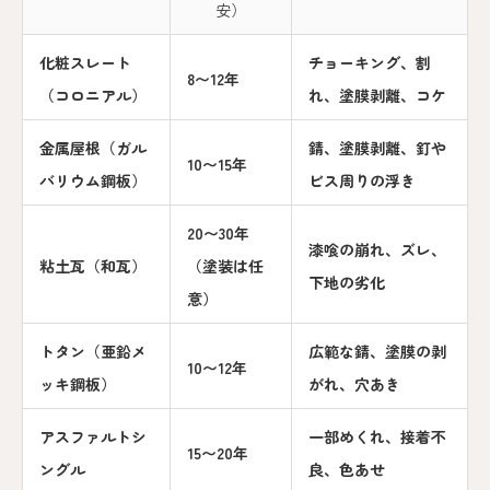
安）
化粧スレート
チョーキング、割
8〜12年
（コロニアル）
れ、塗膜剥離、コケ
金属屋根（ガル
錆、塗膜剥離、釘や
10〜15年
バリウム鋼板）
ビス周りの浮き
20〜30年
漆喰の崩れ、ズレ、
粘土瓦（和瓦）
（塗装は任
下地の劣化
意）
トタン（亜鉛メ
広範な錆、塗膜の剥
10〜12年
ッキ鋼板）
がれ、穴あき
アスファルトシ
一部めくれ、接着不
15〜20年
ングル
良、色あせ