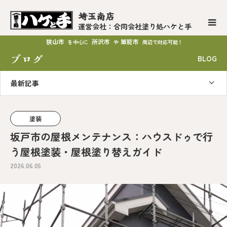
埼玉南店
運営会社：合同会社塗り処ハケと手
狭山市
所沢市
飯能市
を中心に
や
周辺で対応可能！
ブログ
BLOG
最新記事
塗装
坂戸市の屋根メンテナンス：ハウスドゥで行
う屋根塗装・屋根塗り替えガイド
2026.06.05