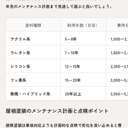
年先のメンテナンス計画まで見通して選ぶと良いでしょう。
塗料種類
耐用年数（目安）
費用
アクリル系
5～8年
1,000〜2
ウレタン系
7～10年
1,600〜2
シリコン系
12～15年
2,300〜3
フッ素系
15～20年
3,000〜5
無機・ハイブリッド系
20年以上
3,500〜5
屋根塗装のメンテナンス計画と点検ポイント
屋根塗装は事後対応よりも計画的な点検で劣化を食い止めると費