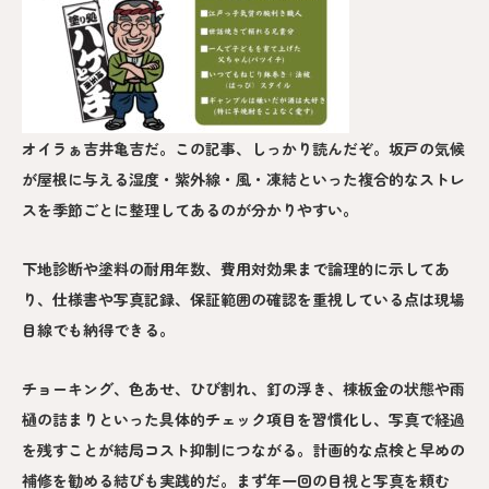
オイラぁ吉井亀吉だ。この記事、しっかり読んだぞ。坂戸の気候
が屋根に与える湿度・紫外線・風・凍結といった複合的なストレ
スを季節ごとに整理してあるのが分かりやすい。
下地診断や塗料の耐用年数、費用対効果まで論理的に示してあ
り、仕様書や写真記録、保証範囲の確認を重視している点は現場
目線でも納得できる。
チョーキング、色あせ、ひび割れ、釘の浮き、棟板金の状態や雨
樋の詰まりといった具体的チェック項目を習慣化し、写真で経過
を残すことが結局コスト抑制につながる。計画的な点検と早めの
補修を勧める結びも実践的だ。まず年一回の目視と写真を頼む