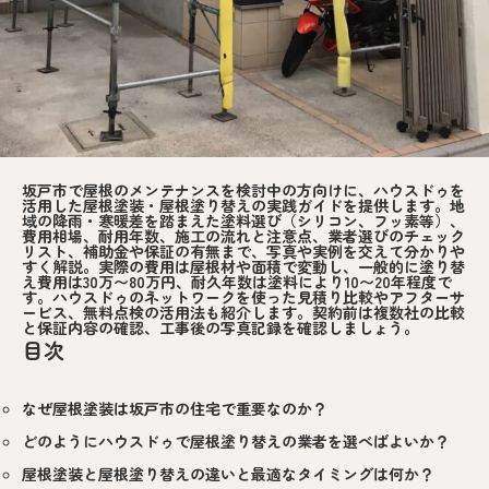
坂戸市で屋根のメンテナンスを検討中の方向けに、ハウスドゥを
活用した屋根塗装・屋根塗り替えの実践ガイドを提供します。地
域の降雨・寒暖差を踏まえた塗料選び（シリコン、フッ素等）、
費用相場、耐用年数、施工の流れと注意点、業者選びのチェック
リスト、補助金や保証の有無まで、写真や実例を交えて分かりや
すく解説。実際の費用は屋根材や面積で変動し、一般的に塗り替
え費用は30万〜80万円、耐久年数は塗料により10〜20年程度で
す。ハウスドゥのネットワークを使った見積り比較やアフターサ
ービス、無料点検の活用法も紹介します。契約前は複数社の比較
と保証内容の確認、工事後の写真記録を確認しましょう。
目次
なぜ屋根塗装は坂戸市の住宅で重要なのか？
どのようにハウスドゥで屋根塗り替えの業者を選べばよいか？
屋根塗装と屋根塗り替えの違いと最適なタイミングは何か？