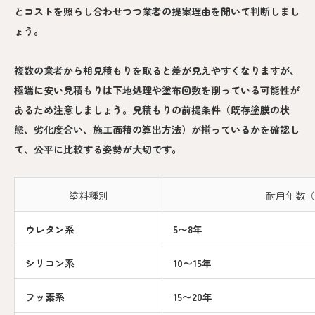
とコストを照らし合わせつつ業者の提案理由を聞いて判断しまし
ょう。
複数の業者から相見積もりを取ると差が見えやすくなりますが、
極端に安い見積もりは下地処理や塗布回数を削っている可能性が
あるため注意しましょう。見積もりの前提条件（既存塗膜の状
態、劣化度合い、施工面積の算出方法）が揃っているかを確認し
て、公平に比較する姿勢が大切です。
塗料種別
耐用年数（
ウレタン系
5〜8年
シリコン系
10〜15年
フッ素系
15〜20年