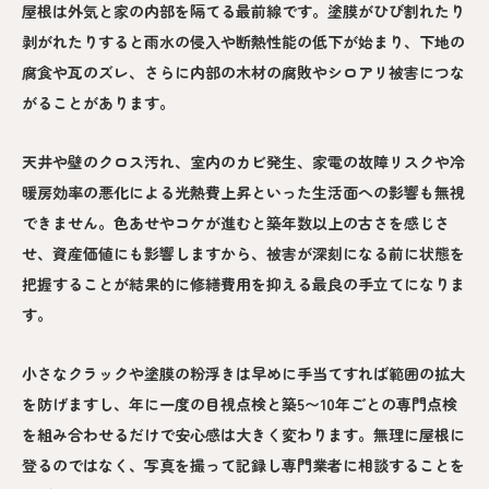
屋根は外気と家の内部を隔てる最前線です。塗膜がひび割れたり
剥がれたりすると雨水の侵入や断熱性能の低下が始まり、下地の
腐食や瓦のズレ、さらに内部の木材の腐敗やシロアリ被害につな
がることがあります。
天井や壁のクロス汚れ、室内のカビ発生、家電の故障リスクや冷
暖房効率の悪化による光熱費上昇といった生活面への影響も無視
できません。色あせやコケが進むと築年数以上の古さを感じさ
せ、資産価値にも影響しますから、被害が深刻になる前に状態を
把握することが結果的に修繕費用を抑える最良の手立てになりま
す。
小さなクラックや塗膜の粉浮きは早めに手当てすれば範囲の拡大
を防げますし、年に一度の目視点検と築5〜10年ごとの専門点検
を組み合わせるだけで安心感は大きく変わります。無理に屋根に
登るのではなく、写真を撮って記録し専門業者に相談することを