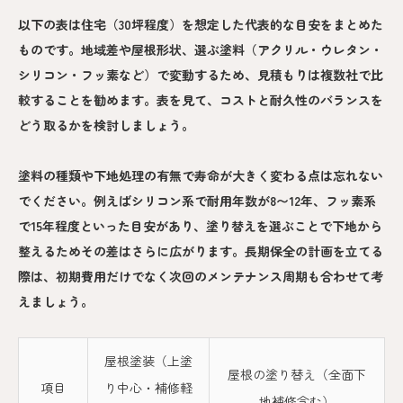
以下の表は住宅（30坪程度）を想定した代表的な目安をまとめた
ものです。地域差や屋根形状、選ぶ塗料（アクリル・ウレタン・
シリコン・フッ素など）で変動するため、見積もりは複数社で比
較することを勧めます。表を見て、コストと耐久性のバランスを
どう取るかを検討しましょう。
塗料の種類や下地処理の有無で寿命が大きく変わる点は忘れない
でください。例えばシリコン系で耐用年数が8〜12年、フッ素系
で15年程度といった目安があり、塗り替えを選ぶことで下地から
整えるためその差はさらに広がります。長期保全の計画を立てる
際は、初期費用だけでなく次回のメンテナンス周期も合わせて考
えましょう。
屋根塗装（上塗
屋根の塗り替え（全面下
項目
り中心・補修軽
地補修含む）