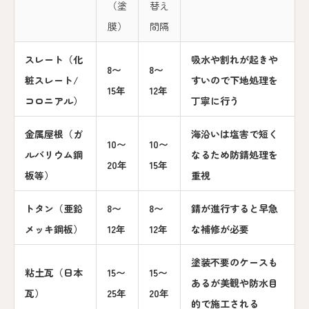
（塗
替え
膜）
間隔
スレート（化
吸水や割れが起きや
8〜
8〜
粧スレート/
すいので下地処理を
15年
12年
コロニアル）
丁寧に行う
金属屋根（ガ
海沿いは塩害で短く
10〜
10〜
ルバリウム鋼
なるため防錆処理を
20年
15年
板等）
重視
トタン（亜鉛
8〜
8〜
錆が進行すると早急
メッキ鋼板）
12年
12年
な補修が必要
塗装不要のケースも
粘土瓦（日本
15〜
15〜
あるが美観や防水目
瓦）
25年
20年
的で施工される