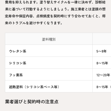
費用を抑えられます。塗り替えサイクルを一律に決めず、診断結
果に基づいて行動するようにしましょう。施工業者とは塗膜の想
定寿命や保証内容、点検頻度を契約時にすり合わせておくと、将
来のトラブルを避けやすくなります。
塗料種別
ウレタン系
5〜8年
シリコン系
8〜15年
フッ素系
12〜20年
遮熱塗料（シリコン系ベース等）
8〜15
業者選びと契約時の注意点