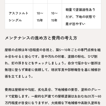
軽量で塗装適性あり
アスファルト
10〜
10〜
だが、下地の状態で
シングル
15年
15年
差が出やすい
メンテナンスの進め方と費用の考え方
屋根の点検は年1回程度の目視と、築5〜10年ごとの専門点検を組
み合わせると安心です。苔や汚れの付着、塗膜の粉化、ひび割
れ、釘の浮きなどをチェックしましょう。自分で届かない箇所は
無理に登らず業者に依頼して、現状写真や診断報告を基に補修計
画を立てましょう。
費用は屋根材や勾配、劣化具合、下地補修の要否、塗料のグレー
ドで変動します。一般的な戸建ての屋根塗装はおおむね20万〜60
万円程度が目安になりますが、大規模な下地補修や高耐久塗料を