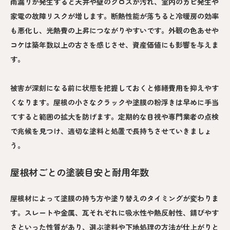
雨漏りが発生すると天井や壁のクロスが汚れ、室内のカビ発生や
家電の故障リスクが増します。断熱性能が落ちると冷暖房の効率
も悪化し、光熱費の上昇につながりやすいです。外観の色あせや
コケは築年数以上の古さを感じさせ、資産価値にも影響を与えま
す。
被害が深刻になる前に状態を把握しておくと修繕費用を抑えやす
くなります。屋根の小さなクラックや塗膜の粉浮きは早めに手当
てすると範囲の拡大を防げます。定期的な目視や専門業者の点検
で兆候を見つけ、適切な塗料と処置で長持ちさせていきましょ
う。
屋根材ごとの塗装目安と耐用年数
屋根材によって塗膜の持ち方や塗り替えのタイミングが変わりま
す。スレートや金属、瓦それぞれに吸水性や熱反射性、錆びやす
さといった性質があり、選ぶ塗料や下地処理の方法が仕上がりと