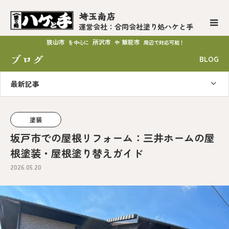
埼玉南店
運営会社：合同会社塗り処ハケと手
狭山市
所沢市
飯能市
を中心に
や
周辺で対応可能！
ブログ
BLOG
最新記事
塗装
坂戸市での屋根リフォーム：三井ホームの屋
根塗装・屋根塗り替えガイド
2026.05.20