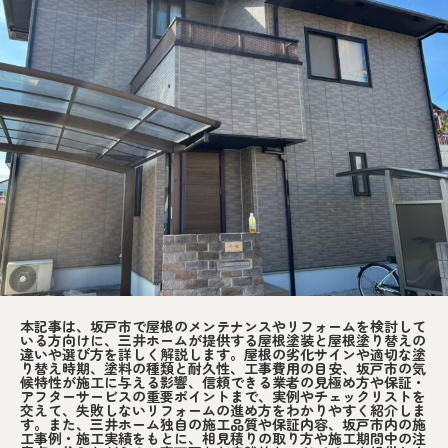
本記事は、坂戸市で屋根のメンテナンスやリフォームを検討して
いる方向けに、三井ホームが提供する屋根塗装と屋根塗り替えの
違いや選び方を詳しく解説します。屋根の劣化サインや適切な塗
り替え時期、塗料の種類と耐久性、工事費用の目安、坂戸市の気
候特性が施工に与える影響、信頼できる業者の見極め方や保証・
アフターサービスの重要ポイントまで、実例やチェックリストを
交えて、失敗しないリフォームの進め方をわかりやすく紹介しま
す。また、三井ホーム独自の施工品質や保証内容、坂戸市内の施
工事例・施工実績をもとに、相見積りの取り方や施工期間中の注