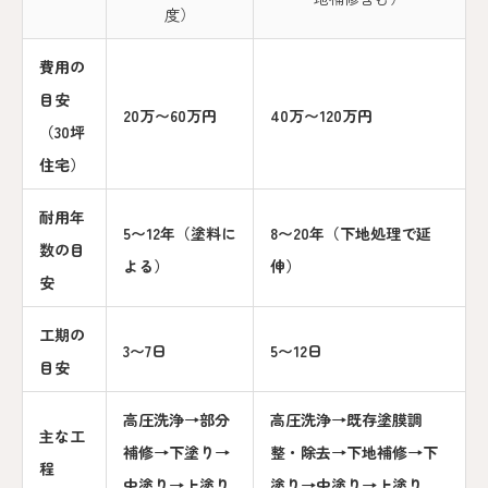
度）
費用の
目安
20万〜60万円
40万〜120万円
（30坪
住宅）
耐用年
5〜12年（塗料に
8〜20年（下地処理で延
数の目
よる）
伸）
安
工期の
3〜7日
5〜12日
目安
高圧洗浄→部分
高圧洗浄→既存塗膜調
主な工
補修→下塗り→
整・除去→下地補修→下
程
中塗り→上塗り
塗り→中塗り→上塗り