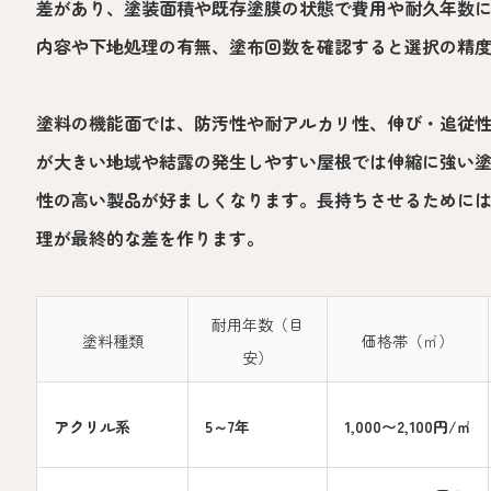
差があり、塗装面積や既存塗膜の状態で費用や耐久年数
内容や下地処理の有無、塗布回数を確認すると選択の精
塗料の機能面では、防汚性や耐アルカリ性、伸び・追従
が大きい地域や結露の発生しやすい屋根では伸縮に強い
性の高い製品が好ましくなります。長持ちさせるために
理が最終的な差を作ります。
耐用年数（目
塗料種類
価格帯（㎡）
安）
アクリル系
5～7年
1,000〜2,100円/㎡