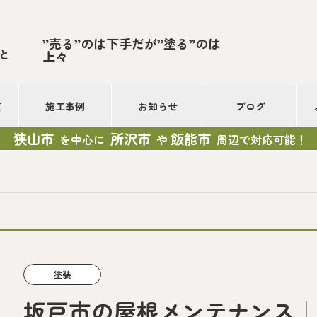
”売る”のは下手だが”塗る”のは
と
上々
て
施工事例
お知らせ
ブログ
狭山市
所沢市
飯能市
を中心に
や
周辺で対応可能！
塗装
坂戸市の屋根メンテナンス