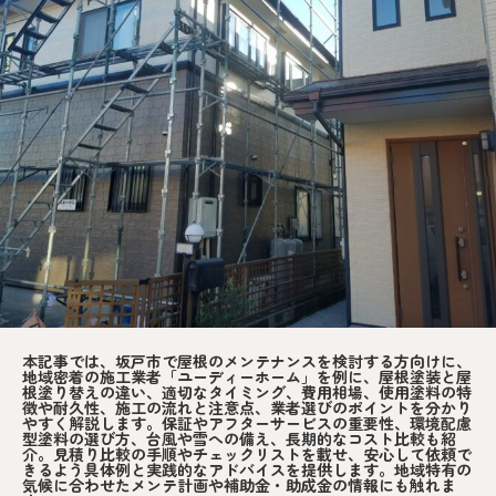
本記事では、坂戸市で屋根のメンテナンスを検討する方向けに、
地域密着の施工業者「ユーディーホーム」を例に、屋根塗装と屋
根塗り替えの違い、適切なタイミング、費用相場、使用塗料の特
徴や耐久性、施工の流れと注意点、業者選びのポイントを分かり
やすく解説します。保証やアフターサービスの重要性、環境配慮
型塗料の選び方、台風や雪への備え、長期的なコスト比較も紹
介。見積り比較の手順やチェックリストを載せ、安心して依頼で
きるよう具体例と実践的なアドバイスを提供します。地域特有の
気候に合わせたメンテ計画や補助金・助成金の情報にも触れま