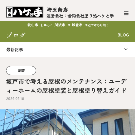
埼玉南店
運営会社：合同会社塗り処ハケと手
狭山市
所沢市
飯能市
を中心に
や
周辺で対応可能！
ブログ
BLOG
最新記事
塗装
坂戸市で考える屋根のメンテナンス：ユーデ
ィーホームの屋根塗装と屋根塗り替えガイド
2026.06.18