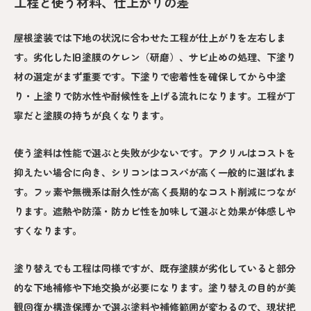
工程と使う材料、仕上がりの差
屋根塗装では下地の状況に合わせた工程が仕上がりを左右しま
す。劣化した旧塗膜のケレン（研磨）、サビ止めの処理、下塗り
材の選定がまず重要です。下塗りで密着性を確保してから中塗
り・上塗りで防水性や耐候性を上げる流れになります。工程が丁
寧だと塗膜の持ちが良くなります。
使う塗料は性能で選ぶと失敗が少ないです。アクリルはコストを
抑えたい場合に向き、シリコンはコスパが高く一般的に選ばれま
す。フッ素や無機系は耐久性が高く長期的なコスト削減につなが
ります。遮熱や防藻・防カビ性を加味して選ぶと効果が体感しや
すくなります。
塗り替えでも工程は同様ですが、既存塗膜が劣化していると部分
的な下地補修や下地交換が必要になります。塗り替えの目的が美
観回復か構造保護かで選ぶ塗料や補修範囲が変わるので、現状把