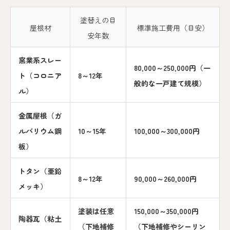
塗替えの目
屋根材
標準施工費用（目安）
安年数
窯業系スレー
80,000～250,000円（一
ト（コロニア
8～12年
般的な一戸建て規模）
ル）
金属屋根（ガ
ルバリウム鋼
10～15年
100,000～300,000円
板）
トタン（亜鉛
8～12年
90,000～260,000円
メッキ）
塗装は任意
150,000～350,000円
陶器瓦（粘土
（下地補修
（下地補修やシーリン