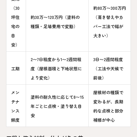
（30
約80万〜300万円
坪住
約30万〜120万円（塗料の
（葺き替えやカ
宅の
種類・足場費用で変動）
バー工法で幅が
目
大きい）
安）
2〜7日程度から1〜2週間程
3日〜2週間程度
工期
度（屋根面積と下地状態に
（工法や天候で
より変化）
前後）
メン
屋根材の種類で
塗料の耐久性に応じて8〜15
テナ
変わるが、長期
年ごとに点検・塗り替え目
ンス
的な点検と部分
安
頻度
補修が中心