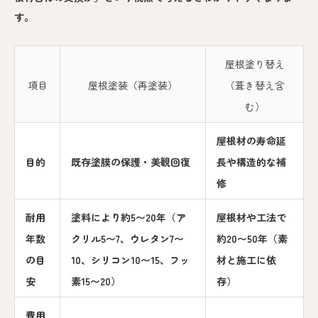
す。
屋根塗り替え
項目
屋根塗装（再塗装）
（葺き替え含
む）
屋根材の寿命延
目的
既存塗膜の保護・美観回復
長や構造的な補
修
耐用
塗料により約5〜20年（ア
屋根材や工法で
年数
クリル5〜7、ウレタン7〜
約20〜50年（素
の目
10、シリコン10〜15、フッ
材と施工に依
安
素15〜20）
存）
費用