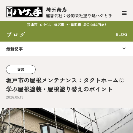
埼玉南店
運営会社：合同会社塗り処ハケと手
狭山市
所沢市
飯能市
を中心に
や
周辺で対応可能！
ブログ
BLOG
最新記事
塗装
坂戸市の屋根メンテナンス：タクトホームに
学ぶ屋根塗装・屋根塗り替えのポイント
2026.05.19