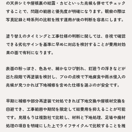
の天井シミや屋根裏の結露・カビといった兆候も併せてチェック
することで、問題の範囲と優先度が明確になります。観察の際は
写真記録と時系列の比較を残す運用が後の判断を容易にします。
塗り替えのタイミングと工事仕様の判断に関しては、目視で確認
できる劣化サインを基準に早めに対応を検討することが費用対効
果の面で有利になります。
表面の粉っぽさ、色あせ、細かなひび割れ、釘廻りの浮きなどが
出た段階で再塗装を検討し、プロの点検で下地腐食や雨水侵入の
兆候が見つかれば下地補修を含めた仕様を選ぶのが安全です。
早期に補修や部分再塗装で対処できれば下地交換や屋根材交換を
回避でき、工事範囲や期間を限定して総費用を抑えることが可能
です。見積もりは複数社で比較し、材料と下地処理、足場や廃材
処理の項目を明確にした上でライフサイクルで比較することを推