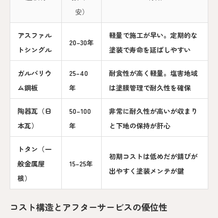
安）
アスファル
軽量で施工が早い。定期的な
20–30年
トシングル
塗装で寿命を延ばしやすい
ガルバリウ
25–40
耐食性が高く軽量。塩害地域
ム鋼板
年
は塗膜管理で耐久性を確保
陶器瓦（日
50–100
非常に耐久性が高いが収まり
本瓦）
年
と下地の保持が肝心
トタン（一
初期コストは低めだが錆びが
般金属屋
15–25年
出やすく塗装メンテが鍵
根）
コスト構造とアフターサービスの優位性