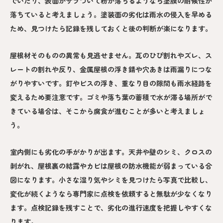
でいたり、表面がザラついて粉が落ちるようなら塗膜の耐候性が
落ちていると考えましょう。塗装面の劣化は雨水の侵入を早める
ため、見つけたら記録を残しておくと後の判断が楽になります。
屋根材そのものの異常も見逃せません。瓦のひび割れやズレ、ス
レートの割れや反り、金属屋根の浮き錆や穴あきは雨漏りにつな
がりやすいです。釘やビスの浮き、重なり目の隙間も雨水経路を
変えるため要注意です。ゴミや落ち葉の蓄積で水が滞る場所がで
きている場合は、そこから腐食が進むことが多いと考えましょ
う。
室内側にも劣化の手がかりが出ます。天井や壁のシミ、クロスの
剥がれ、屋根裏の結露やカビは屋根の防水機能が弱まっている合
図になります。小さな湿り気やシミを見つけたら写真で比較し、
変化が続くようなら専門家に点検を依頼すると無駄が少なくなり
ます。点検記録を残すことで、劣化の進行速度を把握しやすくな
ります。