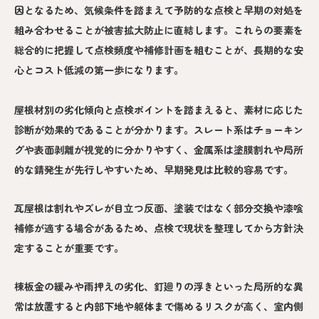
因となるため、気候条件を踏まえて予防的な点検と早期の対処を
組み合わせることが被害拡大防止に直結します。これらの要素を
総合的に把握して点検頻度や補修計画を組むことが、長期的な安
心とコスト低減の第一歩になります。
屋根材別の劣化傾向と点検ポイントを踏まえると、素材に応じた
診断が効果的であることが分かります。スレート系はチョーキン
グや表面剥離が視覚的に分かりやすく、金属系は塗膜割れや局所
的な錆発生が先行しやすいため、早期発見は比較的容易です。
瓦屋根は割れやズレが目立つ反面、塗装ではなく部分交換や漆喰
補修が適する場合があるため、点検で現状を整理してから方針決
定することが重要です。
棟板金の緩みや雨押えの劣化、釘廻りの浮きといった局所的な異
常は放置すると内部下地や躯体まで傷めるリスクが高く、室内側