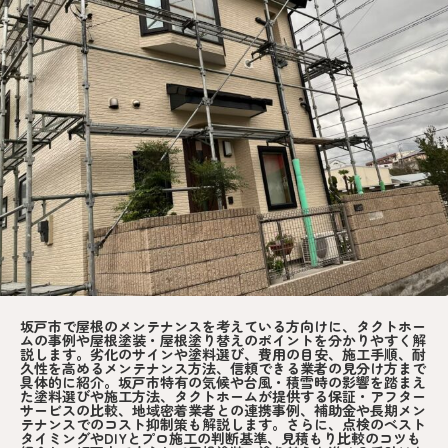
坂戸市で屋根のメンテナンスを考えている方向けに、タクトホー
ムの事例や屋根塗装・屋根塗り替えのポイントを分かりやすく解
説します。劣化のサインや塗料選び、費用の目安、施工手順、耐
久性を高めるメンテナンス方法、信頼できる業者の見分け方まで
具体的に紹介。坂戸市特有の気候や台風・積雪時の影響を踏まえ
た塗料選びや施工方法、タクトホームが提供する保証・アフター
サービスの比較、地域密着業者との連携事例、補助金や長期メン
テナンスでのコスト抑制策も解説します。さらに、点検のベスト
タイミングやDIYとプロ施工の判断基準、見積もり比較のコツも