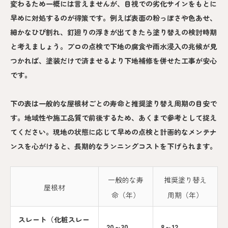
変わるため一概には言えませんが、目視での劣化サインをもとに
早めに対処するのが得策です。例えば表面の粉っぽさや色あせ、
細かなひび割れ、釘廻りの浮きが出てきたら塗り替えの検討時期
と考えましょう。プロの点検で下地の腐食や雨水浸入の兆候が見
つかれば、塗装だけで済ませるより下地補修を併せた工事が安心
です。
下の表は一般的な屋根材ごとの寿命と推奨塗り替え周期の目安で
す。地域性や施工品質で前後するため、あくまで参考として捉え
てください。現地の状態に応じて早めの点検と計画的なメンテナ
ンスを心がけると、長期的なランニングコストを下げられます。
一般的な寿
推奨塗り替え
屋根材
命（年）
周期（年）
スレート（化粧スレー
20～30
8～12