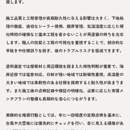
奨します。
施工品質と工程管理が長期耐久性に与える影響は大きく、下地処
理の徹底、適切なシーラー使用、膜厚管理、気温湿度に応じた硬
化時間の確保など基本工程を省かないことが再塗装の持ちを左右
します。職人の技能と工程の可視化を重視することで、部分的な
手抜きや仕様誤りを防ぎ、後のトラブルリスクを低減できます。
塗料選定では屋根材と周辺環境を踏まえた相性判断が重要で、海
岸近傍では塩害対応、日射が強い地域では耐候性重視、高温差の
大きい地域では柔軟性のある仕様を採用すると耐久性が高まりま
す。また施工後の点検記録や保証の明確化、必要に応じた有償メ
ンテプランの整備も長期的な安心につながります。
実務的な推奨行動としては、年に一回程度の定期点検を基本に、
台風や大雪後には優先的にチェックを行い、目に見える損傷があ