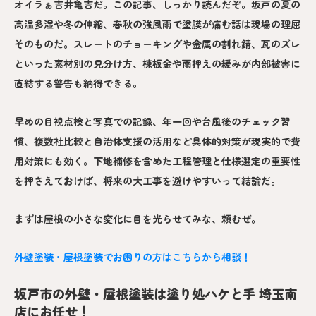
オイラぁ吉井亀吉だ。この記事、しっかり読んだぞ。坂戸の夏の
高温多湿や冬の伸縮、春秋の強風雨で塗膜が痛む話は現場の理屈
そのものだ。スレートのチョーキングや金属の割れ錆、瓦のズレ
といった素材別の見分け方、棟板金や雨押えの緩みが内部被害に
直結する警告も納得できる。
早めの目視点検と写真での記録、年一回や台風後のチェック習
慣、複数社比較と自治体支援の活用など具体的対策が現実的で費
用対策にも効く。下地補修を含めた工程管理と仕様選定の重要性
を押さえておけば、将来の大工事を避けやすいって結論だ。
まずは屋根の小さな変化に目を光らせてみな、頼むぜ。
外壁塗装・屋根塗装でお困りの方はこちらから相談！
坂戸市の外壁・屋根塗装は塗り処ハケと手 埼玉南
店にお任せ！