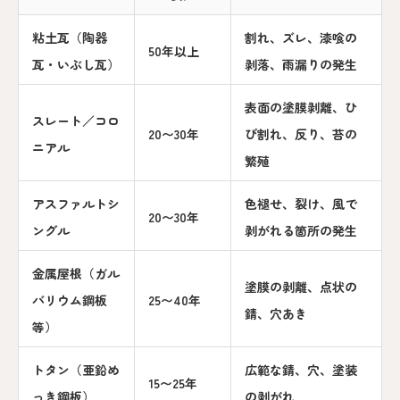
粘土瓦（陶器
割れ、ズレ、漆喰の
50年以上
瓦・いぶし瓦）
剥落、雨漏りの発生
表面の塗膜剥離、ひ
スレート／コロ
20〜30年
び割れ、反り、苔の
ニアル
繁殖
アスファルトシ
色褪せ、裂け、風で
20〜30年
ングル
剥がれる箇所の発生
金属屋根（ガル
塗膜の剥離、点状の
バリウム鋼板
25〜40年
錆、穴あき
等）
トタン（亜鉛め
広範な錆、穴、塗装
15〜25年
っき鋼板）
の剥がれ