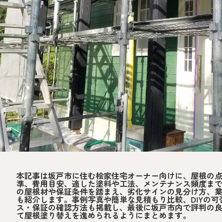
本記事は坂戸市に住む桧家住宅オーナー向けに、屋根の
準、費用目安、適した塗料や工法、メンテナンス頻度ま
の屋根材や保証条件を踏まえ、劣化サインの見分け方、
も紹介します。事例写真や簡単な見積もり比較、DIYの
ス・保証の確認方法も掲載し、最後に坂戸市内で評判の
て屋根塗り替えを進められるようにまとめます。