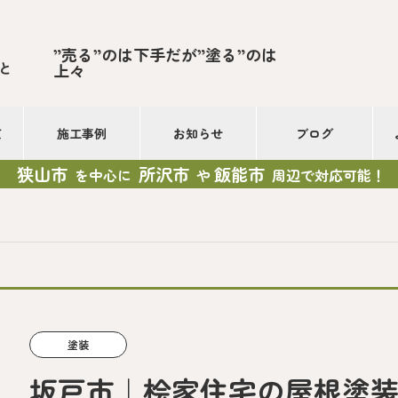
”売る”のは下手だが”塗る”のは
と
上々
て
施工事例
お知らせ
ブログ
狭山市
所沢市
飯能市
を中心に
や
周辺で対応可能！
塗装
坂戸市｜桧家住宅の屋根塗