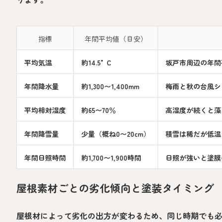
指標
年間平均値（目安）
平均気温
約14.5°C
坂戸市周辺の年間
年間降水量
約1,300〜1,400mm
梅雨と秋の台風シ
平均相対湿度
約65〜70％
高湿度が続くと藻
年間降雪量
少量（概ね0〜20cm）
積雪は稀だが低温
年間日照時間
約1,700〜1,900時間
日照が強いと塗膜
屋根素材ごとの劣化傾向と塗装タイミング
屋根材によって劣化の出方が変わるため、同じ時期でも