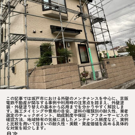
この記事では坂戸市における外壁のメンテナンスを中心に、京阪
電鉄不動産が関与する事例や利用時の注意点を踏まえ、外壁塗
装・外壁塗り替えの基本から応用までを分かりやすく解説しま
す。施工タイミングや費用の目安、塗料の種類別の耐久性、業者
選定のチェックポイント、助成制度や保証・アフターサービスの
確認方法、地域特有の気候に適したメンテナンス頻度など、実例
と比較を用いて住まいの耐久性・美観・資産価値を高める具体的
な対策を紹介します。
目次