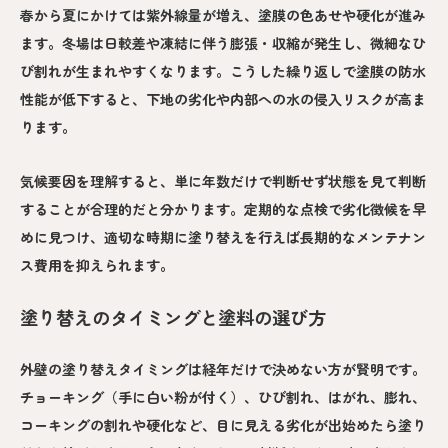
春から夏にかけては紫外線量が増え、塗膜の色あせや硬化が進み
ます。冬場は日較差や凍結に伴う膨張・収縮が発生し、微細なひ
び割れが生まれやすくなります。こうした繰り返しで塗膜の防水
性能が低下すると、下地の劣化や内部への水の侵入リスクが高ま
ります。
気候要因を理解すると、単に年数だけで判断せず状態を見て判断
することが合理的だと分かります。定期的な点検で劣化徴候を早
めに見つけ、適切な時期に塗り替えを行えば長期的なメンテナン
ス費用を抑えられます。
塗り替えのタイミングと塗料の選び方
外壁の塗り替えタイミングは経年だけで決めない方が賢明です。
チョーキング（手に白い粉が付く）、ひび割れ、はがれ、膨れ、
コーキングの割れや硬化など、目に見える劣化が出始めたら塗り