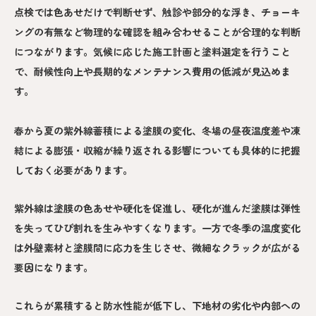
点検では色あせだけで判断せず、触診や部分的な浮き、チョーキ
ングの有無など物理的な確認を組み合わせることが合理的な判断
につながります。気候に応じた施工計画と塗料選定を行うこと
で、耐候性向上や長期的なメンテナンス費用の低減が見込めま
す。
春から夏の紫外線蓄積による塗膜の変化、冬場の昼夜温度差や凍
結による膨張・収縮が繰り返される影響についても具体的に把握
しておく必要があります。
紫外線は塗膜の色あせや硬化を促進し、硬化が進んだ塗膜は弾性
を失ってひび割れを生みやすくなります。一方で冬季の温度変化
は外壁素材と塗膜間に応力を生じさせ、微細なクラックが広がる
要因になります。
これらが累積すると防水性能が低下し、下地材の劣化や内部への