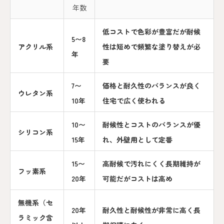
年数
低コストで色彩が豊富だが耐候
5〜8
アクリル系
性は短めで頻繁な塗り替えが必
年
要
7〜
価格と耐久性のバランスが良く
ウレタン系
10年
住宅で広く使われる
10〜
耐候性とコストのバランスが優
シリコン系
15年
れ、外壁用として定番
15〜
高耐候で汚れにくく長期維持が
フッ素系
20年
可能だがコストは高め
無機系（セ
20年
耐久性と耐候性が非常に高く長
ラミック含