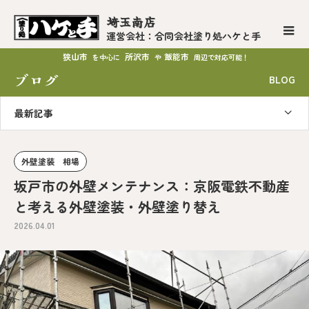
埼玉南店
運営会社：合同会社塗り処ハケと手
狭山市
所沢市
飯能市
を中心に
や
周辺で対応可能！
ブログ
BLOG
最新記事
外壁塗装 相場
坂戸市の外壁メンテナンス：京阪電鉄不動産
と考える外壁塗装・外壁塗り替え
2026.04.01