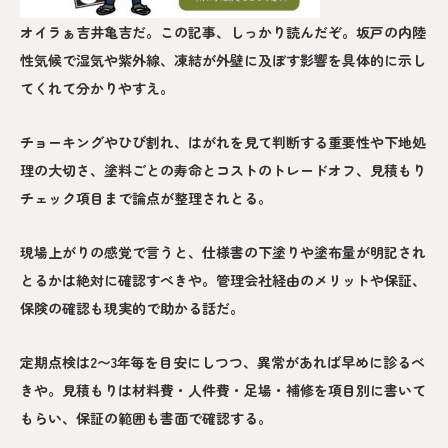
オイラぁ吉井亀吉だ。この記事、しっかり読んだぞ。坂戸の内陸
性気候で湿気や紫外線、凍結が外壁に及ぼす影響を具体的に示し
てくれて分かりやすえ。
チョーキングやひび割れ、はがれを見て判断する重要性や下地処
理の大切さ、塗料ごとの寿命とコストのトレードオフ、見積もり
チェック項目まで論点が整理されとる。
現場上がりの感覚で言うと、仕様書の下塗りや塗布量が明記され
とるかは絶対に確認すべきや。管理会社経由のメリットや保証、
保険の確認も現実的で助かる話だ。
定期点検は2〜3年毎を目安にしつつ、異常があれば早めに診るべ
きや。見積もりは材料費・人件費・足場・補修を項目別に書いて
もらい、保証の範囲も書面で確認する。