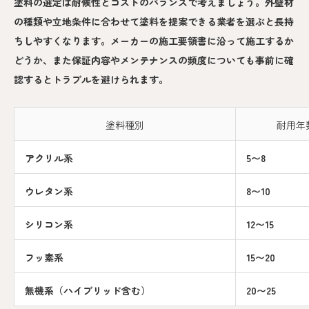
塗料の選定は耐候性とコストのバランスで考えましょう。外壁材
の種類や立地条件に合わせて塗料を提案できる業者を選ぶと長持
ちしやすくなります。メーカーの施工要領書に沿って施工するか
どうか、また保証内容やメンテナンスの頻度についても事前に確
認するとトラブルを避けられます。
塗料種別
耐用年
アクリル系
5〜8
ウレタン系
8〜10
シリコン系
12〜15
フッ素系
15〜20
無機系（ハイブリッド含む）
20〜25