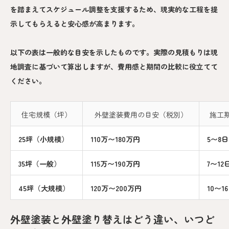
を踏まえてスケジュール調整を支援するため、現実的な工程を提
示してもらえると安心感が高まります。
以下の表は一般的な目安を示したものです。実際の見積もりは現
地調査に基づいて算出しますが、費用感と期間の比較に役立てて
ください。
住宅規模（坪）
外壁塗装費用の目安（税別）
施工
25坪（小規模）
110万〜180万円
5〜8
35坪（一般）
115万〜190万円
7〜12
45坪（大規模）
120万〜200万円
10〜1
外壁塗装と外壁塗り替えはどう違い、いつど