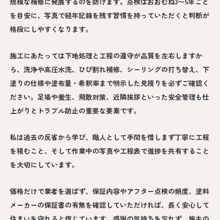
規模な補修に発展するのを防げます。点検はおおむね3〜5年ごと
を目安に、写真で経年記録を残す習慣を持っていただくと判断が
格段にしやすくなります。
施工にあたっては下地処理と工程の遵守が品質を左右しますか
ら、洗浄や高圧水洗、ひび割れ補修、シーリングの打ち替え、下
塗りの仕様や塗布量・希釈率まで明示した見積りを必ずご確認く
ださい。足場や養生、飛散対策、近隣挨拶といった安全管理も仕
上がりとトラブル防止の重要な要素です。
私は過去の反省から学び、職人として手間を惜しまず丁寧に工程
を積むこと、そして作業中の写真や工程表で進捗を共有すること
を大切にしています。
価格だけで業者を選ばず、保証内容やアフター点検の頻度、塗料
メーカーの保証書の有無を確認していただければ、長く安心して
住まいを守れると信じています。感謝の気持ちを忘れず、施主の