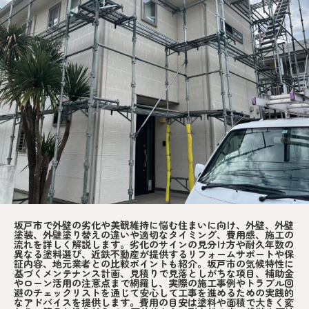
坂戸市で外壁の劣化や美観維持に悩む住まいに向け、外壁、外壁
塗装、外壁塗り替えの違いや適切なタイミング、費用感、施工の
流れを詳しく解説します。劣化のサインの見分け方や耐久年数の
異なる塗料選び、近鉄不動産が提供するリフォームサポートや保
証内容、地元業者との比較ポイントも紹介。坂戸市の気候特性に
基づくメンテナンス計画、見積りで見落としがちな項目、補助金
やローン活用の注意点まで網羅し、実際の施工事例やトラブル回
避のチェックリストを通じて安心して工事を進めるための実践的
なアドバイスを提供します。費用の目安は塗料や面積で大きく変