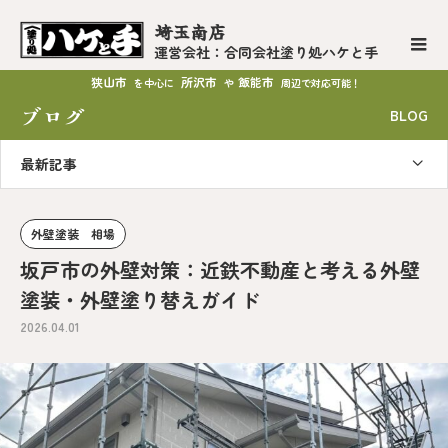
埼玉南店
運営会社：合同会社塗り処ハケと手
狭山市
所沢市
飯能市
を中心に
や
周辺で対応可能！
ブログ
BLOG
最新記事
外壁塗装 相場
坂戸市の外壁対策：近鉄不動産と考える外壁
塗装・外壁塗り替えガイド
2026.04.01