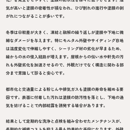
気が高いと塗膜の密着性が損なわれ、ひび割れの進行や塗膜の剥
がれにつながることが多いです。
冬季は日較差が大きく、凍結と融解の繰り返しが塗膜や下地に微
細なダメージを与えます。特にモルタル外壁やサイディング目地
は温度変化で伸縮しやすく、シーリング材の劣化が早まるため、
縁からの水の侵入経路が増えます。屋根からの伝い水や軒先の汚
れも外壁劣化を加速させるので、外観だけでなく構造に関わる部
分まで意識して診ると安心です。
都市化と交通量による粉じんや排気ガスも塗膜の寿命を縮める要
因です。表面に付着した汚れは塗膜の防汚性を落とし、下地の通
気を妨げることで内部結露を誘発する場合があります。
結果として定期的な洗浄と点検を組み合わせたメンテナンスが、
長期的な補修コストを抑える最も効果的な手段になります。外壁