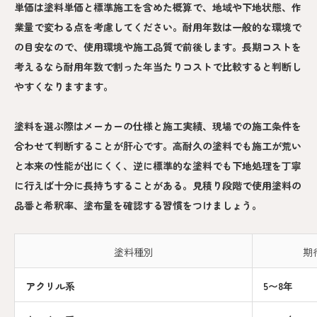
単価は塗料単価と標準施工を含めた概算で、地域や下地状態、作
業量で変わる点を考慮してください。耐用年数は一般的な環境で
の目安なので、使用環境や施工品質で前後します。長期コストを
考えるなら耐用年数で割った年当たりコストで比較すると判断し
やすくなりますます。
塗料を選ぶ際はメーカーの仕様と施工実績、現場での施工条件を
合わせて判断することが肝心です。高耐久の塗料でも施工が荒い
と本来の性能が出にくく、逆に標準的な塗料でも下地処理を丁寧
に行えば十分に長持ちすることがある。見積り段階で使用塗料の
品番と希釈率、塗布量を確認する習慣をつけましょう。
塗料種別
期
アクリル系
5〜8年