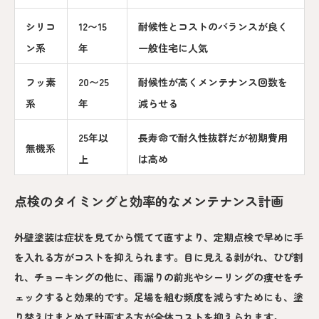
シリコ
12〜15
耐候性とコストのバランスが良く
ン系
年
一般住宅に人気
フッ素
20〜25
耐候性が高くメンテナンス回数を
系
年
減らせる
25年以
長寿命で耐久性抜群だが初期費用
無機系
上
は高め
点検のタイミングと効率的なメンテナンス計画
外壁塗装は症状を見てから慌てて直すより、定期点検で早めに手
を入れる方がコストを抑えられます。目に見える剥がれ、ひび割
れ、チョーキングの他に、雨漏りの前兆やシーリングの痩せをチ
ェックすると効果的です。足場を組む頻度を減らすためにも、塗
り替えはまとめて計画する方が全体コストを抑えられます。