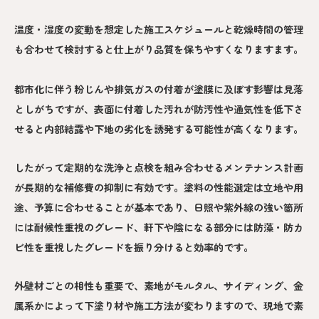
温度・湿度の変動を想定した施工スケジュールと乾燥時間の管理
も合わせて検討すると仕上がり品質を保ちやすくなりますます。
都市化に伴う粉じんや排気ガスの付着が塗膜に及ぼす影響は見落
としがちですが、表面に付着した汚れが防汚性や通気性を低下さ
せると内部結露や下地の劣化を誘発する可能性が高くなります。
したがって定期的な洗浄と点検を組み合わせるメンテナンス計画
が長期的な補修費の抑制に有効です。塗料の性能選定は立地や用
途、予算に合わせることが基本であり、日照や紫外線の強い箇所
には耐候性重視のグレード、軒下や陰になる部分には防藻・防カ
ビ性を重視したグレードを振り分けると効率的です。
外壁材ごとの相性も重要で、素地がモルタル、サイディング、金
属系かによって下塗り材や施工方法が変わりますので、現地で素