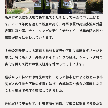
坂戸市の気候を現場で長年見てきた者として率直に申し上げま
す。ここは年間を通して湿度が高く、梅雨や夏の高温多湿が外壁
表面に苔や藻、チョーキングを発生させやすく、塗膜の防水性や
密着が徐々に失われていきます。
冬季の寒暖差による凍結と融解も塗膜や下地に微細なダメージを
重ね、特にモルタル外壁やサイディングの目地、シーリング材の
劣化を促して雨水の侵入経路を増やしてしまいます。
屋根からの伝い水や軒先の汚れ、さらに都市化による粉じんや排
気ガスの付着が下地の呼吸を妨げ、内部結露や腐食の遠因になる
ことも現場で何度も確認してきました。
外観だけで安心せず、付帯箇所や雨樋、屋根の状態まで含めた診