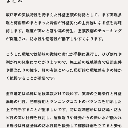
坂戸市の気候特性を踏まえた外壁塗装の総括として、まず高温多
湿と梅雨期のまとまった降雨が外壁劣化の主要因になる点を再確
認します。湿度が高いと苔や藻の発生、塗膜表面のチョーキング
が促進され、防水性や密着性が低下しやすくなります。
こうした環境では塗膜の微細な劣化が早期に進行し、ひび割れや
剥がれの発生につながりますので、施工前の現地調査で日照条件
や雨当たりの強さ、軒の有無といった局所的な環境差をきめ細か
く把握することが重要です。
塗料選定は単純に耐候年数だけで決めず、実際の立地条件と外壁
素地の相性、初期費用とランニングコストのバランスを明示した
上で判断することが望ましいです。特に湿潤箇所には防藻・防カ
ビ性の高い仕様を検討し、屋根廻りや軒先からの伝い水が疑われ
る場合は外壁全体の防水性能を優先して補修計画を立てると安心