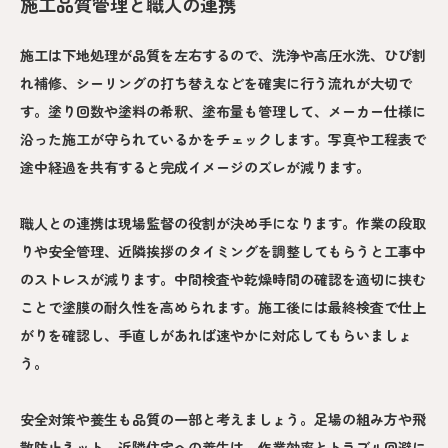
施工品質管理と職人の連携
施工は下地処理が品質を左右するので、洗浄や高圧水洗、ひび割
れ補修、シーリングの打ち替えなどを確実に行う流れが大切で
す。塗り回数や塗料の希釈、塗布量も管理して、メーカー仕様に
沿った施工が守られているかをチェックします。写真や工程表で
途中経過を共有すると完成イメージのズレが減ります。
職人との連携は現場監督の役割が決め手になります。作業の段取
りや安全管理、近隣挨拶のタイミングを調整してもらうと工事中
のストレスが減ります。中間検査や乾燥時間の確認を適切に挟む
ことで塗膜の耐久性を高められます。施工後には最終検査で仕上
がりを確認し、手直しがあれば速やかに対応してもらいましょ
う。
安全対策や養生も品質の一部と考えましょう。足場の組み方や飛
散防止ネット、近隣住宅への養生は、作業効率とトラブル回避に