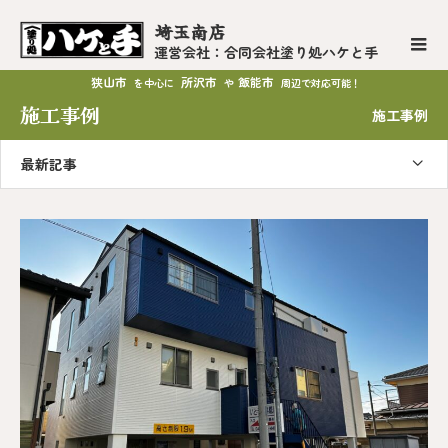
埼玉南店
運営会社：合同会社塗り処ハケと手
狭山市
所沢市
飯能市
を中心に
や
周辺で対応可能！
施工事例
施工事例
最新記事