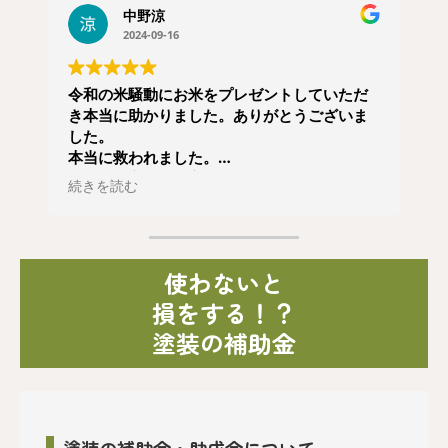
中野涼
2024-09-16
令和の米騒動にお米をプレゼントしていただ
き本当に助かりました。ありがとうございま
した。
本当に救われました。
こんなに心優しい方がいる事と出会えた事嬉
続きを読む
しく思います。
これからも応援しています
使わないと
損をする！？
塗装の補助金
塗装の補助金・助成金について