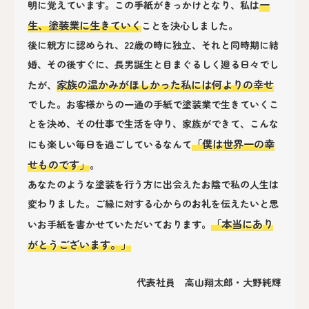
一
明に覚えています。この手紙がきっかけとなり、私は
生、塗装業に生きていく
ことを決心しました。
後に親方に認められ、22歳の時に独立、それと同時期に結
婚、その後すぐに、長男誕生と目まぐるしく廻る日々でし
家族の温かみがほしかった私には何よりの幸せ
たが、
でした。お客様からの一通の手紙で塗装業で生きていくこ
とを決め、その仕事で生活を守り、家族ができて、こんな
「僕は世界一の幸
にも楽しい毎日を過ごしているなんて
せものです」
。
あなたのような塗装を行う方に出会えたお陰で私の人生は
変わりました。ご縁に対する心からのお礼を伝えたいと思
「本当にあり
いお手紙を書かせていただいております。
がとうございます。」
代表社員 高山翔太郎・大野純輝