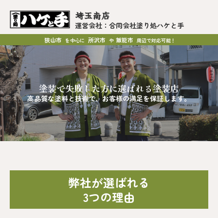
埼玉南店
運営会社：合同会社塗り処ハケと手
狭山市
所沢市
飯能市
を中心に
や
周辺で対応可能！
塗装で失敗した方に選ばれる塗装店
高品質な塗料と技術で、お客様の満足を保証します。
弊社が選ばれる
3つの理由