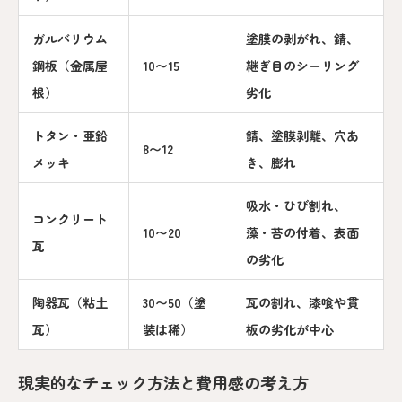
ガルバリウム
塗膜の剥がれ、錆、
鋼板（金属屋
10〜15
継ぎ目のシーリング
根）
劣化
トタン・亜鉛
錆、塗膜剥離、穴あ
8〜12
メッキ
き、膨れ
吸水・ひび割れ、
コンクリート
10〜20
藻・苔の付着、表面
瓦
の劣化
陶器瓦（粘土
30〜50（塗
瓦の割れ、漆喰や貫
瓦）
装は稀）
板の劣化が中心
現実的なチェック方法と費用感の考え方