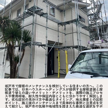
坂戸市で屋根のメンテナンスを検討している住まいの方へ。この
記事では、日本ハウスホールディングスが提供する屋根塗装と屋
根塗り替えの違いやメリット・デメリットを、実際の施工プロセ
スや費用相場、耐久性や保証内容とともに分かりやすく解説しま
す。劣化症状の見分け方や最適なタイミング、地元業者との比較
ポイント、施工後のメンテナンスまで具体的な事例と注意点を交
えて紹介し、坂戸市の気候や地域性を踏まえた最適な選択をサポ