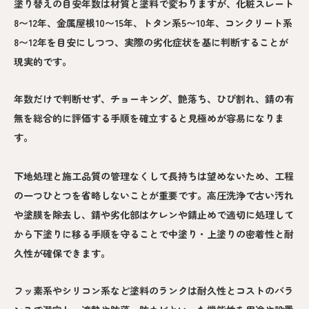
塗り替えの目安年数は材質と塗料で変わりますが、化粧スレート
8〜12年、金属屋根10〜15年、トタン系5〜10年、コンクリート系
8〜12年を目安にしつつ、実際の劣化症状を基に判断することが
現実的です。
年数だけで判断せず、チョーキング、艶落ち、ひび割れ、錆の有
無を総合的に評価する手順を確立すると見極めが容易になりま
す。
下地処理と施工品質の管理なくして長持ちは望めないため、工程
の一つひとつを省略しないことが重要です。高圧洗浄で古い汚れ
や塗膜を除去し、錆や劣化部はケレンや錆止めで適切に処理して
から下塗りに移る手順を守ることで中塗り・上塗りの密着性と耐
久性が確保できます。
フッ素系やシリコン系など塗料のランクは耐久性とコストのバラ