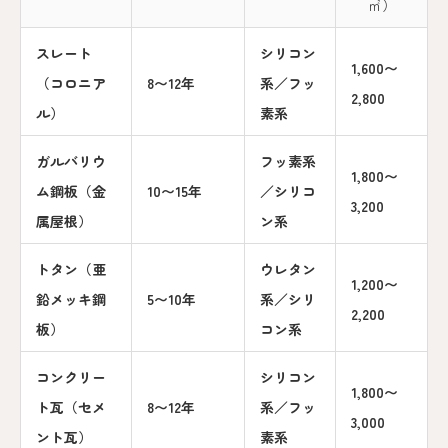
㎡）
スレート
シリコン
1,600〜
（コロニア
8〜12年
系／フッ
2,800
ル）
素系
ガルバリウ
フッ素系
1,800〜
ム鋼板（金
10〜15年
／シリコ
3,200
属屋根）
ン系
トタン（亜
ウレタン
1,200〜
鉛メッキ鋼
5〜10年
系／シリ
2,200
板）
コン系
コンクリー
シリコン
1,800〜
ト瓦（セメ
8〜12年
系／フッ
3,000
ント瓦）
素系