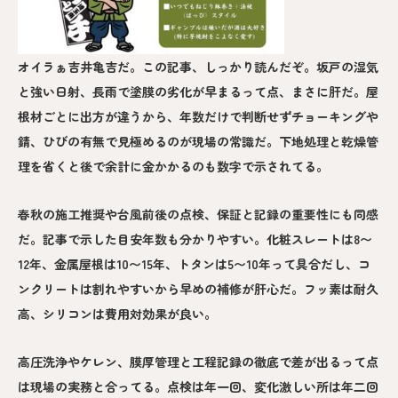
オイラぁ吉井亀吉だ。この記事、しっかり読んだぞ。坂戸の湿気
と強い日射、長雨で塗膜の劣化が早まるって点、まさに肝だ。屋
根材ごとに出方が違うから、年数だけで判断せずチョーキングや
錆、ひびの有無で見極めるのが現場の常識だ。下地処理と乾燥管
理を省くと後で余計に金かかるのも数字で示されてる。
春秋の施工推奨や台風前後の点検、保証と記録の重要性にも同感
だ。記事で示した目安年数も分かりやすい。化粧スレートは8〜
12年、金属屋根は10〜15年、トタンは5〜10年って具合だし、コ
ンクリートは割れやすいから早めの補修が肝心だ。フッ素は耐久
高、シリコンは費用対効果が良い。
高圧洗浄やケレン、膜厚管理と工程記録の徹底で差が出るって点
は現場の実務と合ってる。点検は年一回、変化激しい所は年二回