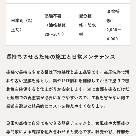
漆喰補
塗装不要
部分補
日本瓦（粘
修：
（漆喰補修
修・防水
土瓦）
2,000〜
20〜30年）
材
4,000
長持ちさせるための施工と日常メンテナンス
塗装で長持ちさせる鍵は下地処理と施工品質です。高圧洗浄で汚
れや古い塗膜を落とし、錆やひび割れを補修してから下塗りで密
着性を確保すると仕上がりが安定します。単に表面を塗るだけだ
と短期での再塗装が必要になりやすいので、工程を省かない施工
業者を選ぶと結果的にコストを抑えやすくなります。
日常の点検は自分でもできる簡易チェックと、台風後や大雨後の
専門家による確認を組み合わせると安心です。軒先や谷、棟部分