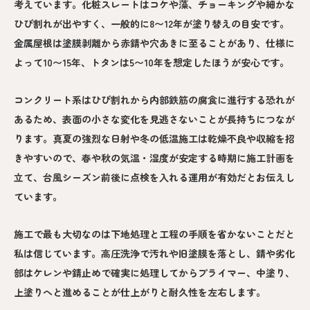
考えています。化粧スレートはコケや藻、チョーキングや細かな
ひび割れが出やすく、一般的に8〜12年が塗り替えの目安です。
金属屋根は塗膜剥離から赤錆や穴あきに至ることがあり、仕様に
よって10〜15年、トタンは5〜10年を想定したほうが安心です。
コンクリート系はひび割れから内部鉄筋の腐食に進行する恐れが
あるため、表面の小さな変化を見逃さないことが長持ちにつなが
ります。真夏の強烈な日射や冬の低温施工は乾燥不良や収縮を招
きやすいので、春や秋の気温・湿度が安定する時期に施工計画を
立て、台風シーズン前後に点検を入れる運用が有効だとお伝えし
ています。
施工で最も大切なのは下地処理と工程の手順を省かないことだと
私は信じています。高圧洗浄で汚れや旧塗膜を落とし、錆や劣化
部はケレンや錆止めで確実に処理してからプライマー、中塗り、
上塗りへと進めることが仕上がりと耐久性を左右します。