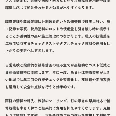
ンスで選定し、遮熱や防藻・防カビといった機能性を用途や設置
環境に応じて組み合わせると効果が出やすくなります。
膜厚管理や乾燥管理は計測器を用いた数値管理で確実に行い、施
工記録や写真、使用塗料のロットや使用量を引き渡し時に提示す
ることが透明性の高い施工管理につながります。職人の技能差を
工程で吸収するチェックリストやダブルチェック体制の運用も仕
上がりの安定化に寄与します。
日常点検と段階的な補修計画の組み立てが長期的なコスト低減と
資産価値維持に直結します。年に一度、あるいは季節変動が大き
い地域では年二回の目視チェックを習慣化し、双眼鏡や高所写真
を活用して安全に点検を行うと効果的です。
雨樋の清掃や軒先、棟部のシーリング、釘の浮きの早期対応で補
修規模を小さく保つと結果的に費用を抑えやすくなります。見積
もりは複数社で比較し、下地処理や工程の違いを重視して判断す