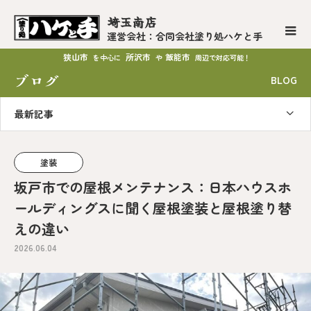
埼玉南店
運営会社：合同会社塗り処ハケと手
狭山市
所沢市
飯能市
を中心に
や
周辺で対応可能！
ブログ
BLOG
最新記事
塗装
坂戸市での屋根メンテナンス：日本ハウスホ
ールディングスに聞く屋根塗装と屋根塗り替
えの違い
2026.06.04