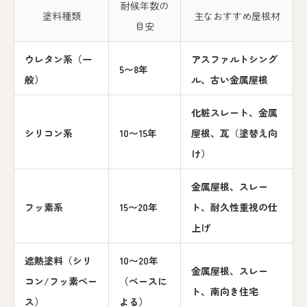
耐候年数の
塗料種類
主なおすすめ屋根材
目安
ウレタン系（一
アスファルトシング
5〜8年
般）
ル、古い金属屋根
化粧スレート、金属
シリコン系
10〜15年
屋根、瓦（塗替え向
け）
金属屋根、スレー
フッ素系
15〜20年
ト、耐久性重視の仕
上げ
遮熱塗料（シリ
10〜20年
金属屋根、スレー
コン/フッ素ベー
（ベースに
ト、南向き住宅
ス）
よる）