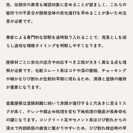
先、谷部分の異常も確認対象に含めることが望ましく、これらの
箇所での不具合が屋根全体の劣化進行を早めることが多いため注
意が必要です。
業者による専門的な診断を適時取り入れることで、見落としを減
らし適切な補修タイミングを判断しやすくなります。
屋根材ごとに劣化の出方や対応すべき工程が大きく異なる点も理
解が必要です。化粧スレート系はコケや藻の繁殖、チョーキング
や細かなひび割れが比較的早期に現れるため、清掃と塗膜の維持
が重要になります。
金属屋根は塗膜剥離に続いて赤錆が進行すると穴あきに至るリス
クが高く、ケレンや錆止め処理を含む下地処理の徹底が長寿命化
の鍵になります。コンクリート瓦やセメント系はひび割れからの
浸水で内部鉄筋の腐食に繋がりやすいため、ひび割れ検出時の早