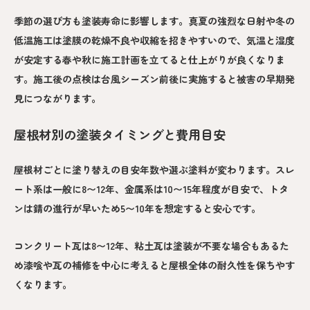
季節の選び方も塗装寿命に影響します。真夏の強烈な日射や冬の
低温施工は塗膜の乾燥不良や収縮を招きやすいので、気温と湿度
が安定する春や秋に施工計画を立てると仕上がりが良くなりま
す。施工後の点検は台風シーズン前後に実施すると被害の早期発
見につながります。
屋根材別の塗装タイミングと費用目安
屋根材ごとに塗り替えの目安年数や選ぶ塗料が変わります。スレ
ート系は一般に8〜12年、金属系は10〜15年程度が目安で、トタ
ンは錆の進行が早いため5〜10年を想定すると安心です。
コンクリート瓦は8〜12年、粘土瓦は塗装が不要な場合もあるた
め漆喰や瓦の補修を中心に考えると屋根全体の耐久性を保ちやす
くなります。