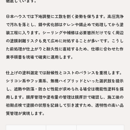
徹底しています。
日本ハウスでは下地調整に工数を割く姿勢を保ちます。高圧洗浄
で汚れを落とし、錆や劣化部はケレンや錆止めで処理してから塗
装工程に入ります。シーリングや補修は必要箇所だけでなく周辺
の塗膜剥離リスクも見て広めに対処することが多いです。こうし
た前処理が仕上がりと耐久性に直結するため、仕様に合わせた作
業手順書を現場で確実に運用します。
仕上げの塗料選定では耐候性とコストのバランスを重視します。
シリコン系やフッ素系、無機ハイブリッドといった選択肢を提示
し、遮熱や防藻・防カビ性能が求められる場合は機能性塗料を採
用します。膜厚管理や塗布量の管理は膜厚計で確認し、施工後の
初期点検で塗膜の状態を記録して引き渡すため、透明性の高い品
質管理が実現します。