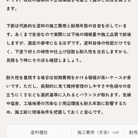
ます。
下表は代表的な塗料の施工費用と耐用年数の目安を示していま
す。あくまで目安なので実際には下地の補修量や施工品質で前後
しますが、選定の参考になるはずです。塗料自体の性能だけでな
く、下塗り材との相性や仕上げ回数も耐久性を左右しますから、
見積もり時にその点も確認しましょう。
耐久性を重視する場合は初期費用をかける価値が高いケースが多
いです。ただし、長期的に見て維持管理のしやすさや色褪せの目
立ちにくさなども選択基準に入れるとバランスが取れます。気候
や塩害、工場地帯の汚染など周辺環境も耐久年数に影響するた
め、施工前に現場条件を把握しておくと安心です。
塗料種別
施工費用（目安）/m²
耐用