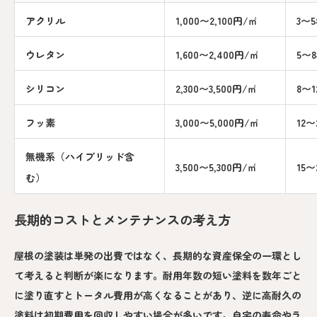
アクリル
1,000〜2,100円/㎡
3〜
ウレタン
1,600〜2,400円/㎡
5〜
シリコン
2,300〜3,500円/㎡
8〜1
フッ素
3,000〜5,000円/㎡
12〜
無機系（ハイブリッド含
3,500〜5,300円/㎡
15〜
む）
長期的コストとメンテナンスの考え方
屋根の塗装は単発の出費ではなく、長期的な資産保全の一環とし
て考えると判断が楽になります。耐用年数の短い塗料を数年ごと
に塗り直すとトータル費用が高くなることがあり、逆に高耐久の
塗料は初期費用を回収しやすい場合が多いです。自宅の寿命やラ