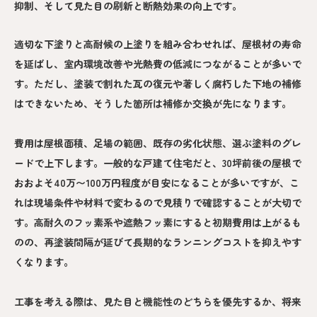
抑制、そして見た目の刷新と断熱効果の向上です。
適切な下塗りと高耐候の上塗りを組み合わせれば、屋根材の寿命
を延ばし、室内環境改善や光熱費の低減につながることが多いで
す。ただし、塗装で割れた瓦の復元や著しく腐朽した下地の補修
はできないため、そうした箇所は補修か交換が先になります。
費用は屋根面積、足場の範囲、既存の劣化状態、選ぶ塗料のグレ
ードで上下します。一般的な戸建て住宅だと、30坪前後の屋根で
おおよそ40万〜100万円程度が目安になることが多いですが、こ
れは現場条件や材料で変わるので見積りで確認することが大切で
す。高耐久のフッ素系や遮熱フッ素にすると初期費用は上がるも
のの、再塗装間隔が延びて長期的なランニングコストを抑えやす
くなります。
工事を考える際は、見た目と機能性のどちらを優先するか、将来