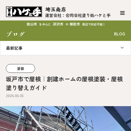
埼玉南店
運営会社：合同会社塗り処ハケと手
狭山市
所沢市
飯能市
を中心に
や
周辺で対応可能！
ブログ
BLOG
最新記事
塗装
坂戸市で屋根｜創建ホームの屋根塗装・屋根
塗り替えガイド
2026.06.05