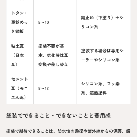
トタン・
錆止め（下塗り）＋シ
亜鉛めっ
5〜10
リコン系
き鋼板
粘土瓦
塗装不要が基
塗装する場合は専用シ
（日本
本、劣化時は瓦
ーラーやシリコン系
瓦）
交換や差し替え
セメント
シリコン系、フッ素
瓦（モニ
8〜12
系、遮熱塗料
エル瓦）
塗装でできること・できないことと費用感
塗装で期待できることは、防水性の回復や紫外線からの保護、錆