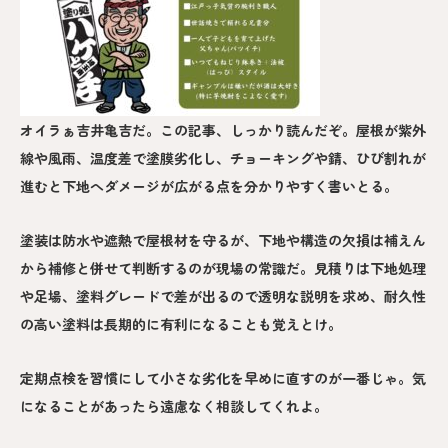
オイラぁ吉井亀吉だ。この記事、しっかり読んだぞ。屋根が紫外
線や風雨、温度差で塗膜劣化し、チョーキングや錆、ひび割れが
進むと下地へダメージが広がる点を分かりやすく書いとる。
塗装は防水や遮熱で屋根材を守るが、下地や構造の欠損は補えん
から補修と併せて判断するのが現場の常識だ。見積りは下地処理
や足場、塗料グレードで差が出るので透明な説明を求め、耐久性
の高い塗料は長期的に有利になることも覚えとけ。
定期点検を習慣にして小さな劣化を早めに直すのが一番じゃ。気
になることがあったら遠慮なく相談してくれよ。