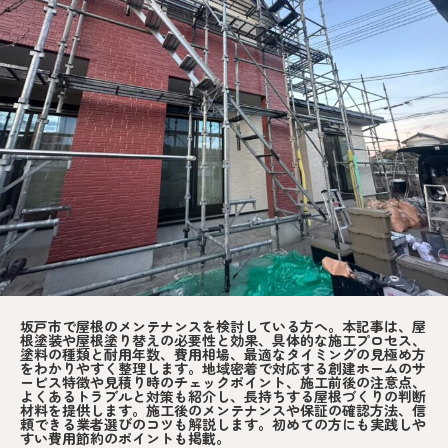
坂戸市で屋根のメンテナンスを検討している方へ。本記事は、屋
根塗装や屋根塗り替えの必要性と効果、具体的な施工プロセス、
塗料の種類と耐用年数、費用相場、最適なタイミングの見極め方
をわかりやすく整理します。地域密着で対応する創建ホームのサ
ービス特徴や見積り時のチェックポイント、施工前後の注意点、
よくあるトラブルと対策も紹介し、長持ちする屋根づくりの判断
材料を提供します。施工後のメンテナンスや保証の確認方法、信
頼できる業者選びのコツも解説します。初めての方にも実践しや
すい費用節約のポイントも掲載。