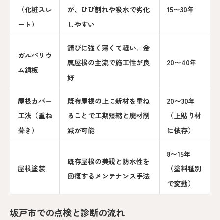
（化粧スレ
が、ひび割れや吸水で劣化
15〜30年
ート）
しやすい
錆びに強く薄くて軽い。金
ガルバリウ
属屋根の主流で施工性が良
20〜40年
ム鋼板
好
屋根カバー
既存屋根の上に新材を重ね
20〜30年
工法（重ね
ることで工期短縮と廃材削
（上貼り材
葺き）
減が可能
に依存）
8〜15年
既存屋根の美観と防水性を
屋根塗装
（塗料種別
回復するメンテナンス手法
で変動）
坂戸市での点検と診断の流れ