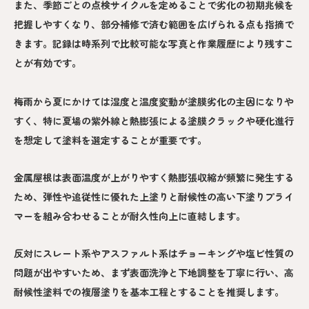
また、季節ごとの点検サイクルを定めることで劣化の初期兆候を
把握しやすくなり、部分補修で済む範囲を広げられる点も指摘で
きます。記録は時系列で比較可能な写真と作業履歴により残すこ
とが有効です。
梅雨から夏にかけては湿度と温度変動が塗膜劣化の主因になりや
すく、特に夏場の紫外線と熱膨張による塗膜クラックや硬化進行
を想定して塗料を選定することが重要です。
金属屋根は表面温度が上がりやすく熱膨張収縮が頻繁に発生する
ため、弾性や追従性に優れた上塗りと耐候性の高い下塗りプライ
マーを組み合わせることが耐久性向上に直結します。
反対にスレート系やアスファルト系はチョーキングや塩ビ性質の
問題が出やすいため、まず表面洗浄と下地調整を丁寧に行い、高
耐候性塗料での複層塗りを基本工程とすることを推奨します。