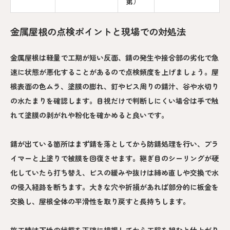
第）
金属屋根の点検ポイントと現場での対処法
金属屋根は軽量で工期が短い反面、錆の発生や接合部の劣化で急
速に状態が悪化することがあるので点検頻度を上げましょう。屋
根表面の色ムラ、塗膜の膨れ、釘やビス周りの錆汁、谷や水切り
の水たまりを確認します。目視だけで判断しにくい場合は手で触
れて塗膜の剥がれや粉化を確かめると良いです。
錆が出ている箇所はまず錆を落としてから防錆処理を行い、プラ
イマーと上塗りで被膜を回復させます。継ぎ目のシーリングが硬
化していたら打ち替え、ビスの緩みや抜けは締め直しや交換で水
の侵入経路を断ちます。大きな穴や折損があれば部分的に板金を
交換し、屋根全体の平滑性を取り戻すと長持ちします。