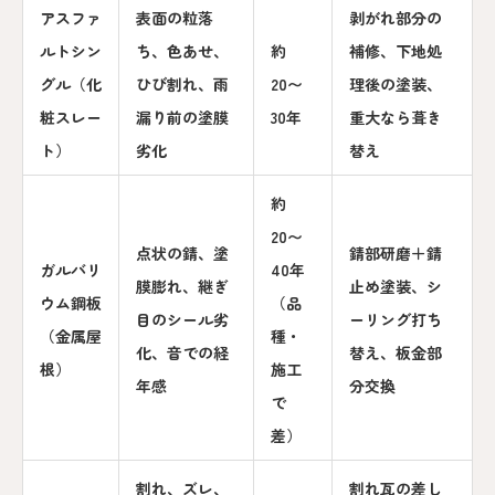
アスファ
表面の粒落
剥がれ部分の
ルトシン
ち、色あせ、
約
補修、下地処
グル（化
ひび割れ、雨
20〜
理後の塗装、
粧スレー
漏り前の塗膜
30年
重大なら葺き
ト）
劣化
替え
約
20〜
点状の錆、塗
錆部研磨＋錆
ガルバリ
40年
膜膨れ、継ぎ
止め塗装、シ
ウム鋼板
（品
目のシール劣
ーリング打ち
（金属屋
種・
化、音での経
替え、板金部
根）
施工
年感
分交換
で
差）
割れ、ズレ、
割れ瓦の差し