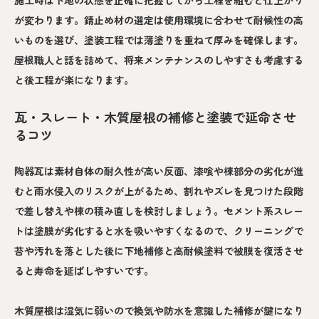
施工時は下地の状態を正確に把握してから工程を組むと仕上がり
が変わります。錆止め材の選定は使用環境に合わせて耐候性の高
いものを選び、塗装工程では薄塗りを重ねて厚みを確保します。
屋根職人と話を詰めて、将来メンテナンスのしやすさも考慮する
と後工程が楽になります。
瓦・スレート・木質屋根の補修と塗装で延命させ
るコツ
陶器瓦は素材自体の耐久性が高い反面、漆喰や棟部分の劣化が進
むと雨水侵入のリスクが上がるため、割れやズレを見つけた段階
で差し替えや棟の積み直しを検討しましょう。セメント系スレー
トは塗膜が劣化すると水を吸いやすくなるので、クリーニングで
苔や汚れを落とした後に下地補修と高耐候塗料で被膜を復活させ
ると寿命を延ばしやすいです。
木質屋根は湿気に弱いので換気や防水を意識した補修が鍵になり