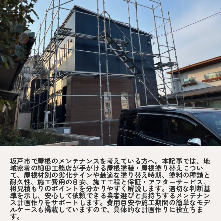
坂戸市で屋根のメンテナンスを考えている方へ。本記事では、地
域密着の細田工務店が手がける屋根塗装・屋根塗り替えについ
て、屋根材別の劣化サインや最適な塗り替え時期、塗料の種類と
耐久性、施工費用の目安、施工工程と保証・アフターサービス、
相見積もりのポイントを分かりやすく解説します。適切な判断基
準を示し、安心して依頼できる業者選びと長持ちするメンテナン
ス計画作りをサポートします。費用目安や施工期間の簡単なモデ
ルケースも掲載していますので、具体的な計画作りに役立ちま
す。