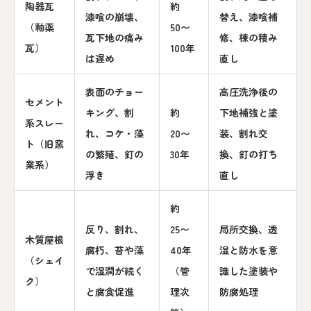
陶器瓦
約
漆喰の崩壊、
替え、漆喰補
（釉薬
50〜
瓦下地の痛み
修、棟の積み
瓦）
100年
は遅め
直し
表面のチョー
高圧洗浄後の
セメント
キング、割
約
下地補強と塗
系スレー
れ、コケ・藻
20〜
装、割れ交
ト（旧窯
の繁殖、釘の
30年
換、釘の打ち
業系）
浮き
直し
約
反り、割れ、
25〜
局所交換、透
木質屋根
腐朽、苔や藻
40年
湿と防水を意
（シェイ
で湿潤が続く
（管
識した塗装や
ク）
と腐食促進
理次
防腐処理