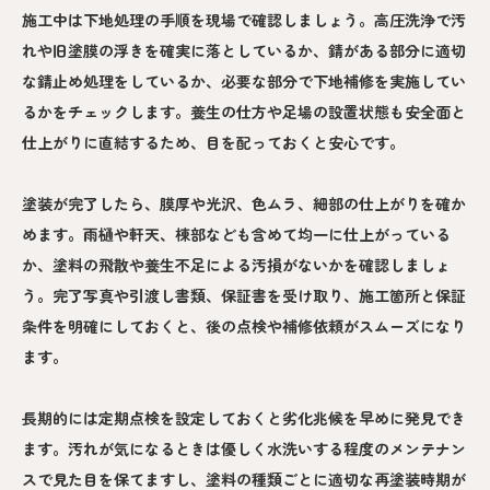
施工中は下地処理の手順を現場で確認しましょう。高圧洗浄で汚
れや旧塗膜の浮きを確実に落としているか、錆がある部分に適切
な錆止め処理をしているか、必要な部分で下地補修を実施してい
るかをチェックします。養生の仕方や足場の設置状態も安全面と
仕上がりに直結するため、目を配っておくと安心です。
塗装が完了したら、膜厚や光沢、色ムラ、細部の仕上がりを確か
めます。雨樋や軒天、棟部なども含めて均一に仕上がっている
か、塗料の飛散や養生不足による汚損がないかを確認しましょ
う。完了写真や引渡し書類、保証書を受け取り、施工箇所と保証
条件を明確にしておくと、後の点検や補修依頼がスムーズになり
ます。
長期的には定期点検を設定しておくと劣化兆候を早めに発見でき
ます。汚れが気になるときは優しく水洗いする程度のメンテナン
スで見た目を保てますし、塗料の種類ごとに適切な再塗装時期が