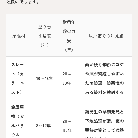
と良いでしょう。
耐用年
塗り替
数の目
屋根材
え目安
坂戸市での注意点
安
（年）
（年）
スレー
雨が続く季節にコケ
ト（カ
20～
や藻が繁殖しやすい
10～15年
ラーベ
30年
ため防藻・防菌性の
スト）
ある塗料を検討する
金属屋
錆発生の早期発見と
根（ガ
20～
下地処理が鍵。夏の
ルバリ
8～12年
40年
蓄熱対策として遮熱
ウム