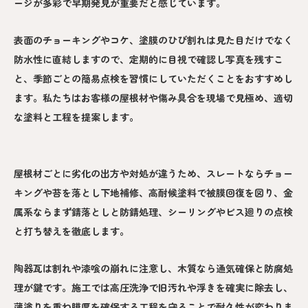
ージが多彩で早期発見が重要だと感じています。
表面のチョーキングやコケ、塗膜のひび割れは見た目だけでなく
防水性に直結しますので、定期的に目視で確認し写真を残すこ
と、季節ごとの簡易点検を習慣にしていただくことをおすすめし
ます。私たちはお客様の屋根材や傷み具合を現場で見極め、適切
な塗料と工程を提案します。
屋根材ごとに劣化の出方や対処が違うため、スレートならチョー
キングや苔を落とし下地補修、高耐候塗料で被膜回復を図り、金
属系ならまず錆落としと防錆処理、シーリングやビス廻りの点検
と打ち替えを徹底します。
陶器瓦は割れや漆喰の崩れに注意し、木質なら通気確保と防腐処
理が鍵です。施工では高圧洗浄で旧汚れや浮きを確実に除去し、
薄塗りを重ね膜厚を確保する工程を守ることで耐久性が変わりま