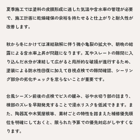
夏季施工では塗料の皮膜形成に適した気温や含水率の管理が必要
で、施工計画に乾燥確保の余裕を持たせると仕上がりと耐久性が
改善します。
秋から冬にかけては凍結融解に伴う微小亀裂の拡大や、朝晩の結
露による含水率上昇が問題になります。瓦やスレートの隙間に入
り込んだ水分が凍結して広がると局所的な破損が進行するため、
塗装による防水性回復に加えて目視点検での隙間確認、シーリン
グ部分の劣化チェックを怠らないことが重要です。
台風シーズン前後の点検でビスの緩み、谷や水切り部の詰まり、
棟部のズレを早期発見することで浸水リスクを低減できます。ま
た、陶器瓦や木質屋根等、素材ごとの特性を踏まえた補修優先順
位を明確にしておくと、限られた予算での優先対応がしやすくな
ります。