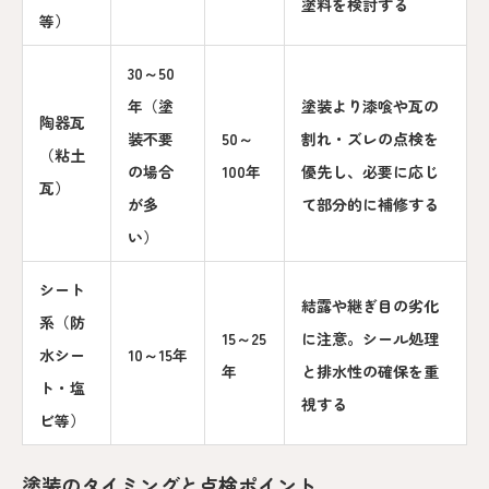
塗料を検討する
等）
30～50
年（塗
塗装より漆喰や瓦の
陶器瓦
装不要
50～
割れ・ズレの点検を
（粘土
の場合
100年
優先し、必要に応じ
瓦）
が多
て部分的に補修する
い）
シート
結露や継ぎ目の劣化
系（防
15～25
に注意。シール処理
水シー
10～15年
年
と排水性の確保を重
ト・塩
視する
ビ等）
塗装のタイミングと点検ポイント