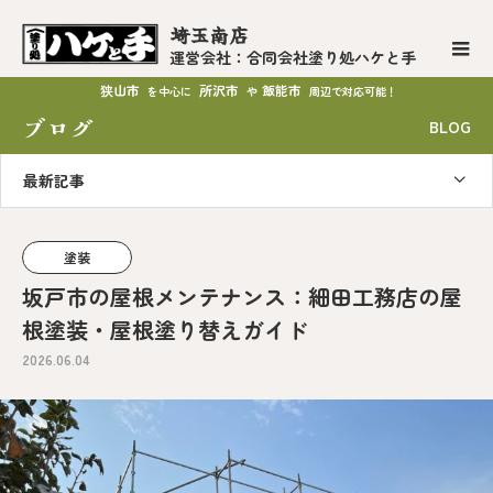
埼玉南店
運営会社：合同会社塗り処ハケと手
狭山市
所沢市
飯能市
を中心に
や
周辺で対応可能！
ブログ
BLOG
最新記事
塗装
坂戸市の屋根メンテナンス：細田工務店の屋
根塗装・屋根塗り替えガイド
2026.06.04