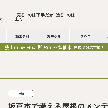
”売る”のは下手だが”塗る”のは
と
上々
て
施工事例
お知らせ
ブログ
狭山市
所沢市
飯能市
を中心に
や
周辺で対応可能！
塗装
坂戸市で考える屋根のメン