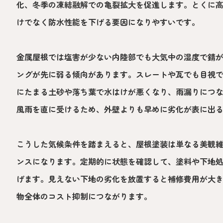
化、冬季の凍結融解での亀裂拡大を促進します。とくに
けでなく防水性能を下げる要因になりやすいです。
金属屋根では塩害が少ない内陸部でも大気中の湿度で錆
ングが先に弱る傾向があります。スレートや瓦でも目視
にたまる土砂や落ち葉で水はけが悪くなり、雨漏りにつ
風雨を直に受けるため、外壁よりも早めに劣化が表に出
こうした気候条件を踏まえると、屋根塗装は単なる美観
ンスになります。定期的に状態を確認して、塗料や下地
げます。見えない下地の劣化を放置すると補修費用が大
物全体のコスト抑制につながります。