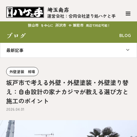
埼玉南店
運営会社：合同会社塗り処ハケと手
狭山市
所沢市
飯能市
を中心に
や
周辺で対応可能！
ブログ
BLOG
最新記事
外壁塗装 相場
坂戸市で考える外壁・外壁塗装・外壁塗り替
え：自由設計の家ナカジマが教える選び方と
施工のポイント
2026.04.01