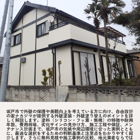
坂戸市で外壁の保護や美観向上を考えている方に向け、自由設計
の家ナカジマが提供する外壁塗装・外壁塗り替えのポイントを詳
しく解説します。塗料（シリコン・フッ素・無機）の特徴や耐用
年数、費用相場、劣化サインの見分け方、施工工程や保証、メン
テナンス計画まで、坂戸市の気候や周辺環境に合った実例ととも
に、最適な選択をするための判断基準と注意点をわかりやすく紹
介します。さらに無料見積や施工事例の比較、地元業者ならでは