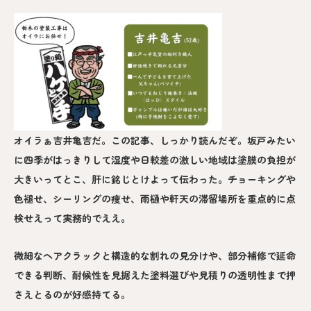
オイラぁ吉井亀吉だ。この記事、しっかり読んだぞ。坂戸みたい
に四季がはっきりして湿度や日較差の激しい地域は塗膜の負担が
大きいってとこ、肝に銘じとけよって伝わった。チョーキングや
色褪せ、シーリングの痩せ、雨樋や軒天の滞留場所を重点的に点
検せえって実務的でええ。
微細なヘアクラックと構造的な割れの見分けや、部分補修で延命
できる判断、耐候性を見据えた塗料選びや見積りの透明性まで押
さえとるのが好感持てる。