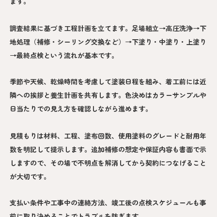
ます。
調査結果に基づき工程計画を立てます。足場組立→高圧洗浄→下
地処理（補修・シーリング交換など）→下塗り・中塗り・上塗り
→最終点検という流れが基本です。
季節や天候、乾燥時間を考慮して塗装日程を組み、着工前には近
隣への挨拶と養生計画を共有します。色決めはカラーサンプルや
日当たりでの見え方を確認しながら進めます。
見積もりは材料、工程、塗布回数、使用塗料のグレードと耐用年
数を明記して提示します。追加補修の想定や保証内容も書面で示
しますので、その場で不明点を解消してから契約につなげること
が大切です。
支払い条件や工事中の連絡方法、竣工後の点検スケジュールも事
前に取り決めることでトラブルを防ぎます。