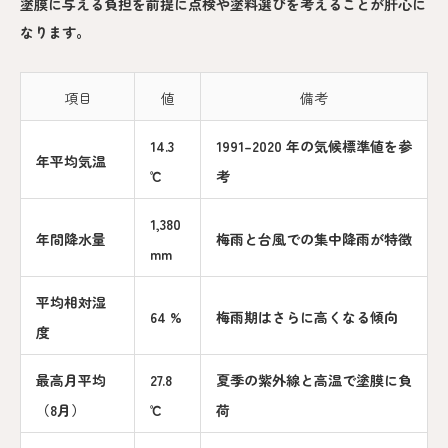
塗膜に与える負担を前提に点検や塗料選びを考えることが肝心に
なります。
項目
値
備考
14.3
1991–2020 年の気候標準値を参
年平均気温
℃
考
1,380
年間降水量
梅雨と台風での集中降雨が特徴
mm
平均相対湿
64 %
梅雨期はさらに高くなる傾向
度
最高月平均
27.8
夏季の紫外線と高温で塗膜に負
（8月）
℃
荷