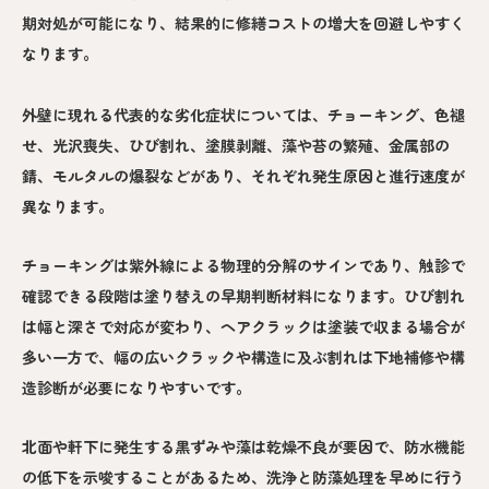
期対処が可能になり、結果的に修繕コストの増大を回避しやすく
なります。
外壁に現れる代表的な劣化症状については、チョーキング、色褪
せ、光沢喪失、ひび割れ、塗膜剥離、藻や苔の繁殖、金属部の
錆、モルタルの爆裂などがあり、それぞれ発生原因と進行速度が
異なります。
チョーキングは紫外線による物理的分解のサインであり、触診で
確認できる段階は塗り替えの早期判断材料になります。ひび割れ
は幅と深さで対応が変わり、ヘアクラックは塗装で収まる場合が
多い一方で、幅の広いクラックや構造に及ぶ割れは下地補修や構
造診断が必要になりやすいです。
北面や軒下に発生する黒ずみや藻は乾燥不良が要因で、防水機能
の低下を示唆することがあるため、洗浄と防藻処理を早めに行う