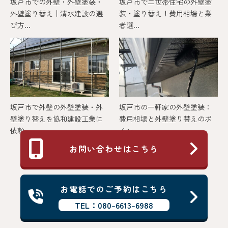
坂戸市での外壁・外壁塗装・
坂戸市で二世帯住宅の外壁塗
外壁塗り替え｜清水建設の選
装・塗り替え！費用相場と業
び方...
者選...
坂戸市で外壁の外壁塗装・外
坂戸市の一軒家の外壁塗装：
壁塗り替えを協和建設工業に
費用相場と外壁塗り替えのポ
依頼...
イン...
お問い合わせはこちら
お電話でのご予約はこちら
TEL：080-6613-6988