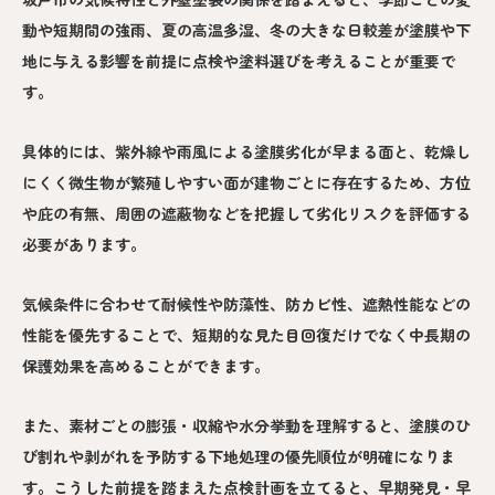
動や短期間の強雨、夏の高温多湿、冬の大きな日較差が塗膜や下
地に与える影響を前提に点検や塗料選びを考えることが重要で
す。
具体的には、紫外線や雨風による塗膜劣化が早まる面と、乾燥し
にくく微生物が繁殖しやすい面が建物ごとに存在するため、方位
や庇の有無、周囲の遮蔽物などを把握して劣化リスクを評価する
必要があります。
気候条件に合わせて耐候性や防藻性、防カビ性、遮熱性能などの
性能を優先することで、短期的な見た目回復だけでなく中長期の
保護効果を高めることができます。
また、素材ごとの膨張・収縮や水分挙動を理解すると、塗膜のひ
び割れや剥がれを予防する下地処理の優先順位が明確になりま
す。こうした前提を踏まえた点検計画を立てると、早期発見・早