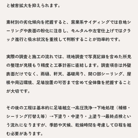
と被害拡大を抑えられます。
素材別の劣化傾向を把握すると、窯業系サイディングでは目地シ
ーリングや表面の粉化に注目し、モルタルや左官仕上げではクラ
ック進行と吸水状況を重視して判断することが効率的です。
実際の調査と施工の流れでは、現地調査で写真記録を含めた所見
の整理が見積もり精度と工事計画に直結します。調査項目は外壁
表面だけでなく、雨樋、軒天、基礎周り、開口部シーリング、屋
根や周辺環境、足場設置の可否まで含めて全体像を把握すること
が大切です。
その後の工程は基本的に足場組立→高圧洗浄→下地処理（補修・
シーリング打替え等）→下塗り・中塗り・上塗り→最終点検とい
う流れになりますが、季節や天候、乾燥時間を考慮して日程を組
む必要があります。