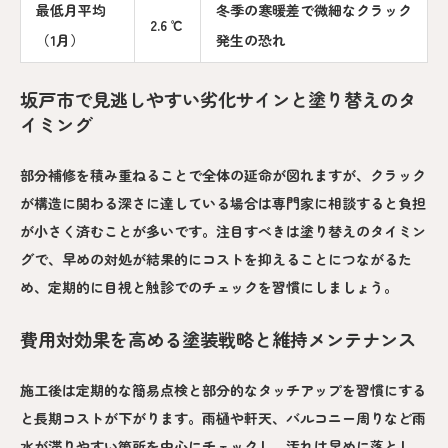
最低月平均
冬季の寒暖差で微細なクラック
2.6 ℃
（1月）
発生の恐れ
坂戸市で見逃しやすい劣化サインと塗り替えのタ
イミング
部分補修を積み重ねることで全体の延命が図れますが、クラック
が構造に関わる深さに達している場合は専門家に相談すると負担
が小さく済むことが多いです。注目すべきは塗り替えのタイミン
グで、早めの対処が結果的にコストを抑えることにつながるた
め、定期的に目視と触診でのチェックを習慣にしましょう。
費用対効果を高める塗装戦略と維持メンテナンス
施工後は定期的な簡易点検と部分的なタッチアップを習慣にする
と長期コストが下がります。雨樋や軒天、バルコニー周りなど雨
水が滞りやすい箇所を中心にチェックし、汚れは早めに落とし、