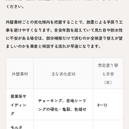
ください。
外壁素材ごとの劣化傾向を把握することで、放置による手戻り工
事を避けやすくなります。目安年数を超えていて見た目や防水性
に不安がある場合は、部分補修だけで済むのか全体塗り替えが望
ましいのかを業者と相談する流れが早道になります。
想定塗り替
外壁素材
主な劣化症状
え目安
（年）
窯業系サ
チョーキング、目地シーリ
イディン
8〜12
ングの硬化・亀裂、色褪せ
グ
モルタ