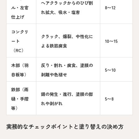
ヘアクラックからのひび割
ル・左官
8〜12
れ拡大、吸水・塩害
仕上げ
コンクリ
クラック、爆裂、中性化に
ート
10〜15
よる鉄筋腐食
（RC）
木部（羽
反り・割れ・腐食、塗膜の
5〜10
目板等）
剥離や色褪せ
鉄部（雨
錆の発生・進行、塗膜の膨
樋・手摺
5〜8
れや剥がれ
等）
実務的なチェックポイントと塗り替えの決め方