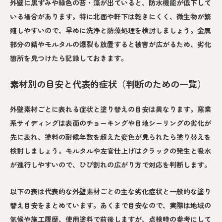
外壁に黒ずみや緑色の苔・藻が出ていると、防水機能が低下して
いる場合があります。特に北面や軒下は乾きにくく、微生物が繁
殖しやすいので、早めに洗浄と防藻処理を検討しましょう。金属
部分の錆やモルタルの爆裂も放置すると被害が広がるため、劣化
箇所を見つけたら記録しておきます。
素材別の目安と代表的症状（判断のための一覧）
外壁素材ごとに表れる症状と塗り替えの目安は異なります。窯業
系サイディングは表面のチョーキングや目地シーリングの劣化が
先に表れ、塗料の耐候年数を超えた変色が見られたら塗り替えを
検討しましょう。モルタルや左官仕上げはクラックの発生と吸水
が進行しやすいので、ひび割れの広がり方で対応を判断します。
以下の表は代表的な外壁素材ごとの主な劣化症状と一般的な塗り
替え目安をまとめています。あくまで目安なので、実際は地域の
気候や施工履歴、使用塗料で前後しますが、点検時の参考にして