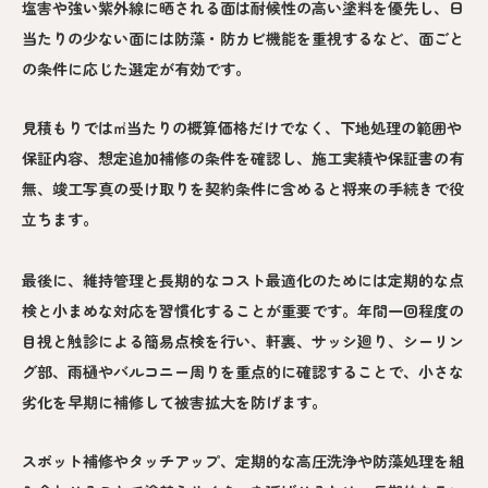
塩害や強い紫外線に晒される面は耐候性の高い塗料を優先し、日
当たりの少ない面には防藻・防カビ機能を重視するなど、面ごと
の条件に応じた選定が有効です。
見積もりでは㎡当たりの概算価格だけでなく、下地処理の範囲や
保証内容、想定追加補修の条件を確認し、施工実績や保証書の有
無、竣工写真の受け取りを契約条件に含めると将来の手続きで役
立ちます。
最後に、維持管理と長期的なコスト最適化のためには定期的な点
検と小まめな対応を習慣化することが重要です。年間一回程度の
目視と触診による簡易点検を行い、軒裏、サッシ廻り、シーリン
グ部、雨樋やバルコニー周りを重点的に確認することで、小さな
劣化を早期に補修して被害拡大を防げます。
スポット補修やタッチアップ、定期的な高圧洗浄や防藻処理を組