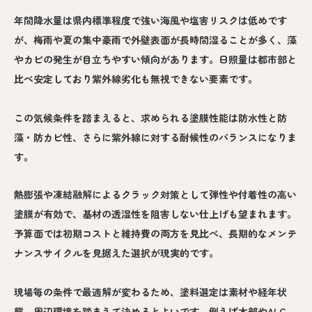
年間降水量は県内標準程度で強い海風や塩害リスクは低めです
が、梅雨や夏の集中豪雨で外壁表面が長時間湿ることが多く、藻
やカビの発生が目立ちやすい傾向があります。日照量は都市部と
比べ安定しており紫外線劣化も無視できない要素です。
この気候条件を踏まえると、求められる塗膜性能は防水性と防
藻・防カビ性、さらに紫外線に対する耐候性のバランスになりま
す。
熱膨張や凍結融解によるクラック対策として弾性や付着性の高い
塗膜が有効で、基材の透湿性を阻害しない仕上げも望まれます。
予算面では初期コストと維持費の両方を見比べ、長期的なメンテ
ナンスサイクルを見据えた選択が現実的です。
現場毎の条件で最適解が変わるため、塗料選定は素材や経年状
態、周辺環境を踏まえて決めるとよいです。例えば木部やALC、