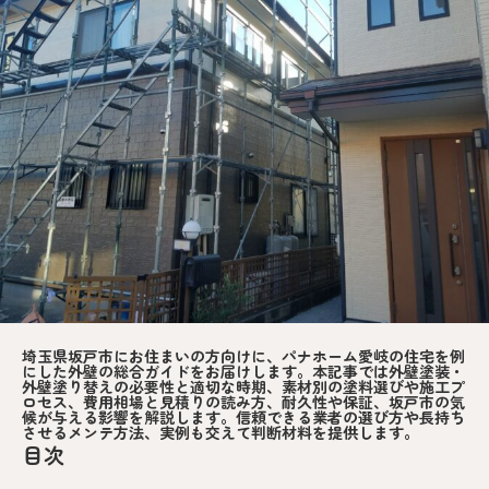
埼玉県坂戸市にお住まいの方向けに、パナホーム愛岐の住宅を例
にした外壁の総合ガイドをお届けします。本記事では外壁塗装・
外壁塗り替えの必要性と適切な時期、素材別の塗料選びや施工プ
ロセス、費用相場と見積りの読み方、耐久性や保証、坂戸市の気
候が与える影響を解説します。信頼できる業者の選び方や長持ち
させるメンテ方法、実例も交えて判断材料を提供します。
目次