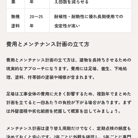
素
年
え回数を減らせる
無機
20〜25
耐候性・耐熱性に優れ長期使用での
塗料
年
安定性が高い
費用とメンテナンス計画の立て方
費用とメンテナンス計画の立て方は、建物を長持ちさせるための
現実的なアプローチになります。費用には足場、養生、下地処
理、塗料、付帯部の塗装や補修が含まれます。
足場は工事全体の費用に大きく影響するため、複数年でまとめた
計画を立てると一回あたりの負担が下がる場合があります。まず
は外壁面積や劣化範囲を把握して概算を出してみましょう。
メンテナンス計画は塗り替え周期だけでなく、定期点検の頻度も
決めておくと安心です。2年ごとに外観を確認し、5年ごとに専門