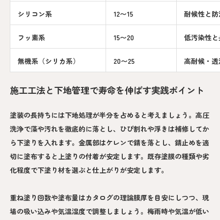
シリコン系
12〜15
耐候性と防
フッ素系
15〜20
低汚染性と
無機系（シリカ系）
20〜25
高耐候・透
施工工法と下地管理で寿命を伸ばす実践ポイント
塗装の長持ちには下地処理が半分を占めると考えましょう。高圧
洗浄で藻や汚れを徹底的に落とし、ひび割れや浮きは補修してか
ら下塗りを入れます。金属部はケレンで錆を落とし、錆止めを適
切に塗布すると上塗りの付着が安定します。既存塗膜の種類や劣
化程度で下塗り材を選ぶと仕上がりが安定します。
重ね塗り回数や塗布量はカタログの理論膜厚を目安にしつつ、現
場の吸い込みや気温湿度で調整しましょう。梅雨時や気温が低い