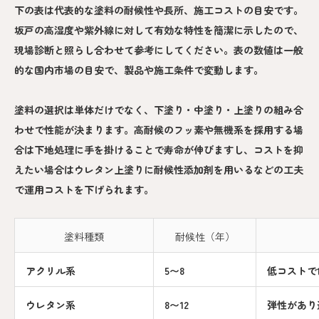
下の表は代表的な塗料の耐候性や長所、施工コストの目安です。
坂戸の高湿度や紫外線に対して有効な特性を簡潔に示したので、
現場診断と照らし合わせて参考にしてください。表の数値は一般
的な国内市場の目安で、製品や施工条件で変動します。
塗料の選択は単体だけでなく、下塗り・中塗り・上塗りの組み合
わせで性能が決まります。高耐候のフッ素や無機系を採用する場
合は下地処理に手を掛けることで寿命が伸びますし、コストを抑
えたい場合はウレタン上塗りに耐候性添加剤を用いるなどの工夫
で運用コストを下げられます。
塗料種類
耐候性（年）
アクリル系
5〜8
低コストで
ウレタン系
8〜12
弾性があり