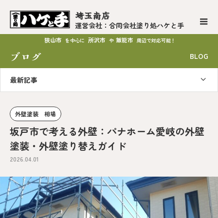
埼玉南店
運営会社：合同会社塗り処ハケと手
狭山市
所沢市
飯能市
を中心に
や
周辺で対応可能！
ブログ
BLOG
最新記事
外壁塗装 相場
坂戸市で考える外壁：パナホーム愛岐の外壁
塗装・外壁塗り替えガイド
2026.04.01