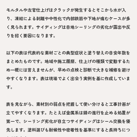
モルタルや左官仕上げはクラックが発生するとそこから水が入
り、凍結による剥離や中性化で内部鉄筋や下地が痛むケースが多
く見られます。サイディングは目地シーリングの劣化が露出や反
りを招く要因になります。
以下の表は代表的な素材ごとの典型症状と塗り替えの目安年数を
まとめたものです。地域や施工履歴、仕上げの種類で変動するた
め一概には言えませんが、早めの点検と診断で大きな補修を避け
やすくなります。表は現場でよく出会う実例を基に作成していま
す。
表を見ながら、素材別の弱点を把握して使い分けると工事計画が
立てやすくなります。たとえば金属系は錆の進行を止める処置が
第一で、シーリング劣化が目立つサイディングはシール交換を優
先します。塗料選びも耐候性や密着性を基準にすると長持ちにつ