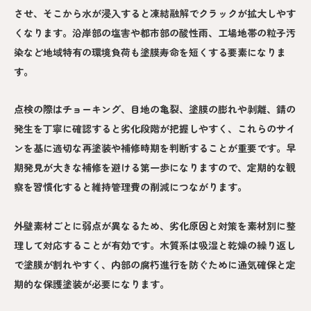
させ、そこから水が浸入すると凍結融解でクラックが拡大しやす
くなります。沿岸部の塩害や都市部の酸性雨、工場地帯の粒子汚
染など地域特有の環境負荷も塗膜寿命を短くする要素になりま
す。
点検の際はチョーキング、目地の亀裂、塗膜の膨れや剥離、錆の
発生を丁寧に確認すると劣化段階が把握しやすく、これらのサイ
ンを基に適切な再塗装や補修時期を判断することが重要です。早
期発見が大きな補修を避ける第一歩になりますので、定期的な観
察を習慣化すると維持管理費の削減につながります。
外壁素材ごとに弱点が異なるため、劣化原因と対策を素材別に整
理して対応することが有効です。木質系は吸湿と乾燥の繰り返し
で塗膜が割れやすく、内部の腐朽進行を防ぐために通気確保と定
期的な保護塗装が必要になります。