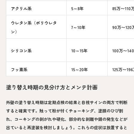
アクリル系
5～8年
85万〜110
ウレタン系（ポリウレタ
7～10年
90万〜120
ン）
シリコン系
10～15年
100万〜14
フッ素系
15～20年
125万〜19
塗り替え時期の見分け方とメンテ計画
外壁の塗り替え時期は定期点検の結果と目視サインの両方で判断
すると確実です。触って粉が付くチョーキング、塗膜のひび割
れ、コーキングの剥がれや硬化、部分的な剥離や錆の発生などが
出ていると再塗装を検討しましょう。これらの症状は放置すると