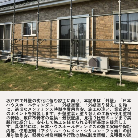
坂戸市で外壁の劣化に悩む家主に向け、本記事は「外壁」「日本
ハウスホールディングス」「外壁塗装」「外壁塗り替え」を軸
に、適切なメンテナンス時期や費用目安、施工の違い、業者選び
のポイントを解説します。外壁塗装と塗り替えの工程や使用塗料
の特徴、坂戸市特有の気候・景観配慮、見積り比較のコツまで実
践的に紹介し、安心して施工を任せられる判断基準を提示しま
す。具体的には、日本ハウスホールディングスの施工実績や保証
内容、使用塗料（アクリル・ウレタン・シリコン・フッ素）の耐
用年数目安、軽微な補修判断や行政の助成制度情報、見積書の読