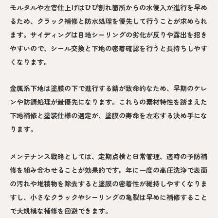
モルタルや左官仕上げはひび割れ箇所からの水侵入が進行を早め
るため、クラック補修と防水処理を優先して行うことが求められ
ます。サイディングは目地シーリングの劣化が反りや露出を招き
やすいので、シール交換と下地の密着確認を行うと長持ちしやす
くなります。
金属系下地は塗膜の下で進行する錆が致命的なため、早期のケレ
ンや防錆処理が最優先になります。これらの素材特性を踏まえた
下地補修と塗装仕様の選定が、塗膜の寿命を左右する決め手にな
ります。
メンテナンス戦略としては、定期点検と日常管理、適時の予防補
修を組み合わせることが効果的です。年に一度の高圧洗浄で表面
の汚れや堆積物を除去すると塗膜の密着性が維持しやすくなりま
すし、小さなクラックやシーリングの亀裂は早めに補修すること
で大規模な補修を回避できます。