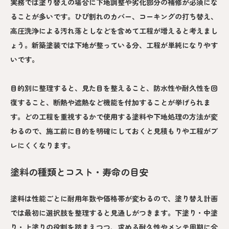
実務では塗り替えの場合に下地調整や劣化部分の補修が必須にな
ることが多いです。ひび割れのカバー、コーキングの打ち替え、
高圧洗浄による汚れ落としなどを含めて工程が増えると考えまし
ょう。新築塗装では下地が整っている分、工程が単純になりやす
いです。
目的別に整理すると、見た目を整えること、防水性や耐久性を回
復すること、断熱や遮熱など機能を付加することが挙げられま
す。どの工程を重視するかで使用する塗料や下地処理の方法が変
わるので、施工前に目的を明確にしておくと見積もりや工程がブ
レにくくなります。
塗料の種類とコスト・寿命の目安
塗料は性能ごとに耐用年数や価格帯が変わるので、塗り替え計画
では最初に選択肢を整理すると見通しがつきます。下塗り・中塗
り・上塗りの役割を踏まえつつ、求める耐久性やメンテ周期に合