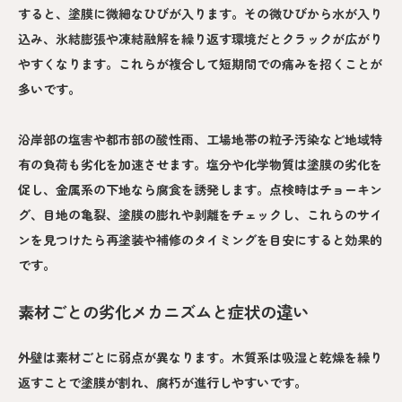
すると、塗膜に微細なひびが入ります。その微ひびから水が入り
込み、氷結膨張や凍結融解を繰り返す環境だとクラックが広がり
やすくなります。これらが複合して短期間での痛みを招くことが
多いです。
沿岸部の塩害や都市部の酸性雨、工場地帯の粒子汚染など地域特
有の負荷も劣化を加速させます。塩分や化学物質は塗膜の劣化を
促し、金属系の下地なら腐食を誘発します。点検時はチョーキン
グ、目地の亀裂、塗膜の膨れや剥離をチェックし、これらのサイ
ンを見つけたら再塗装や補修のタイミングを目安にすると効果的
です。
素材ごとの劣化メカニズムと症状の違い
外壁は素材ごとに弱点が異なります。木質系は吸湿と乾燥を繰り
返すことで塗膜が割れ、腐朽が進行しやすいです。