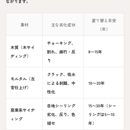
ながります。
塗り替え目安
素材
主な劣化症状
（年）
チョーキング、
木質（木サイ
割れ、腐朽・反
8〜15年
ディング）
り
クラック、吸水
モルタル（左
による剥離、中
10〜20年
官仕上げ）
性化
目地シーリング
15〜30年（シー
窯業系サイデ
劣化、反り、色
リングは5〜10
ィング
褪せ
年）