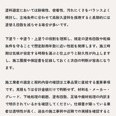
塗料選定においては耐候性、密着性、汚れにくさをバランスよく
検討し、立地条件に合わせて高耐久塗料を採用すると長期的には
塗替え回数を減らせる場合が多いです。
下塗り・中塗り・上塗りの役割を理解し、規定の塗布回数や乾燥
条件を守ることで想定耐用年数に近い性能を発揮します。施工時
期は気候が安定する時期を選ぶと仕上がりと耐久性が向上します
し、施工履歴や保証書を記録しておくと次回の判断が容易になり
ます。
施工業者の選定と契約内容の確認は工事品質に直結する重要事項
です。見積もりは合計金額だけで判断せず、材料名・メーカー・
グレード、下地処理の範囲、塗布回数、足場や廃材処理の内訳ま
で明示されているかを確認してください。仕様書が揃っている業
者は透明性が高く、過去の施工事例や近隣での実績を確認すると