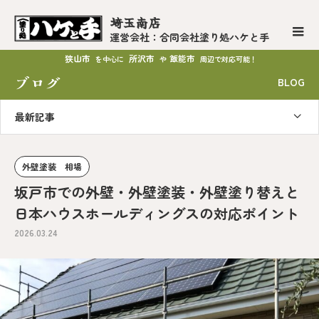
埼玉南店
運営会社：合同会社塗り処ハケと手
狭山市
所沢市
飯能市
を中心に
や
周辺で対応可能！
ブログ
BLOG
最新記事
外壁塗装 相場
坂戸市での外壁・外壁塗装・外壁塗り替えと
日本ハウスホールディングスの対応ポイント
2026.03.24