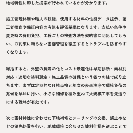
地域特性に即した提案が行われているかが分かります。
施工管理体制や職人の技能、使用する材料の性能データ提示、第
三者検査や保証内容の有無も評価基準になります。支払い条件や
変更時の費用負担、工程ごとの検査方法を契約書に明記してもら
い、口約束に頼らない書面管理を徹底するとトラブルを防ぎやす
くなります。
総括すると、外壁の長寿命化とコスト最適化は早期診断・素材別
対応・適切な塗料選定・施工品質の確保という四つの柱で成り立
ちます。まずは定期的な目視点検と年次の表面洗浄で環境負荷の
兆候を早めに拾い、小さな補修を積み重ねて大規模工事を先送り
にする戦略が有効です。
次に素材特性に合わせた下地補修とシーリングの交換、錆止めな
どの優先処置を行い、地域環境に合わせた塗料仕様を選ぶことで