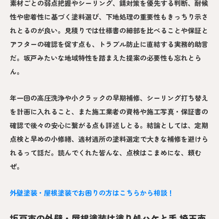
素材ごとの弱点把握やシーリング、錆対策を優先する判断、耐候
性や密着性に基づく塗料選び、下地処理の重要性もきっちり示さ
れとるのが良い。見積りでは仕様書の細部を比べることや保証と
アフターの確認を促す点も、トラブル防止に直結する実務的助言
だ。坂戸みたいな地域特性を踏まえた提案の必要性も忘れとら
ん。
年一回の高圧洗浄や小クラックの早期補修、シーリング打ち替え
を計画に入れること、また施工業者の資格や施工写真・保証書の
確認で後々の安心に繋がる点も詳述しとる。結論としては、定期
点検と早めの小修繕、適材適所の塗料選定で大きな補修を避けら
れるって話だ。読んでくれた皆んな、点検はこまめにな、頼む
ぜ。
外壁塗装・屋根塗装でお困りの方はこちらから相談！
坂戸市の外壁・屋根塗装は塗り処ハケと手 埼玉南