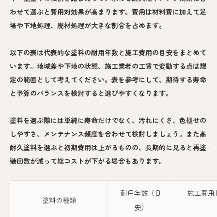
わせて選ぶと費用対効果が高まります。費用は材料費に加えて足
場や下地処理、廃材処理が大きな割合を占めます。
以下の表は代表的な塗料の耐用年数と施工費用の目安をまとめて
います。地域差や下地の状態、施工業者の工賃で変動する点は想
定の範囲として考えてください。表を参考にして、期待する寿命
と予算のバランスを検討すると選びやすくなります。
塗料を選ぶ際には単純に寿命だけでなく、汚れにくさ、色褪せの
しやすさ、メンテナンス頻度を合わせて検討しましょう。また高
耐久塗料を選ぶと初期費用は上がるものの、長期的に見ると再塗
装回数が減って総コストが下がる場合もあります。
耐用年数（目
施工費用
塗料の種類
安）