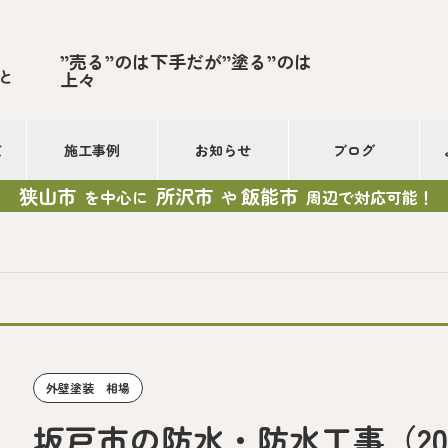
”売る”のは下手だが”塗る”のは
と
上々
て
施工事例
お知らせ
ブログ
狭山市
所沢市
飯能市
を中心に
や
周辺で対応可能！
外壁塗装 相場
坂戸市の防水・防水工事（2