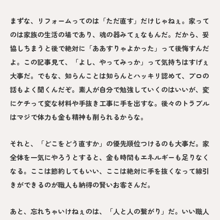
まずな、リフォームってのは「ただ直す」だけじゃねぇ。家って
のは家族の生活の場であり、魂の器みてぇなもんだ。だから、妥
協しちまうと後で絶対に「ああすりゃよかった」って後悔すんだ
よ。この記事見て、「よし、やってみっか」って気持ちはすげぇ
大事だ。でもな、知らんことは知らんとハッキリ認めて、プロの
話もよく聞くんだぞ。素人が自分で勉強していくのはいいが、変
にケチって変な材料や手抜き工事に手を出すな。後々のトラブル
はマジで体力も金も精神も削られるからな。
それと、「どこをどう直すか」の優先順位つけるのも大事だ。家
全体を一気にやろうとすると、金も時間もエネルギーも足りなく
なる。ここは節約してもいい、ここは絶対に手を抜くなって線引
きができるのが職人も納得の賢いお客さんだ。
あと、忘れちゃいけねぇのは、「人と人の繋がり」だ。いい職人