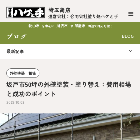
埼玉南店
運営会社：合同会社塗り処ハケと手
狭山市
所沢市
飯能市
を中心に
や
周辺で対応可能！
ブログ
BLOG
最新記事
外壁塗装 相場
坂戸市50坪の外壁塗装・塗り替え：費用相場
と成功のポイント
2025.10.03